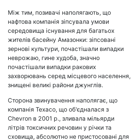
Між тим, позивачі наполягають, що
нафтова компанія зіпсувала умови
середовища існування для багатьох
жителів басейну Амазонки: зіпсовані
зернові культури, почастішали випадки
неврожаю, гине худоба, значно
почастішали випадки ракових
захворювань серед місцевого населення,
знищені великі райони джунглів.
Сторона звинувачення наполягає, що
компанія Texaco, що об'єдналася з
Chevron в 2001 р., зливала мільярди
літрів токсичних речовин у річки та
сховища, абсолютно не пристосовані для