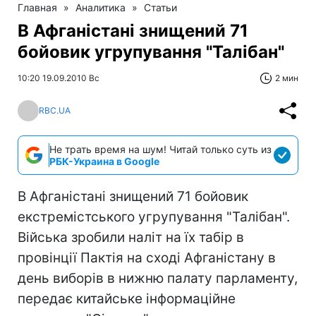
Главная
»
Аналитика
»
Статьи
В Афганістані знищений 71
бойовик угрупування "Талібан"
10:20 19.09.2010 Вс
2 мин
RBC.UA
Не трать время на шум! Читай только суть из
РБК-Украина в Google
В Афганістані знищений 71 бойовик
екстремістського угрупування "Талібан".
Війська зробили наліт на їх табір в
провінції Пактія на сході Афганістану в
день виборів в нижню палату парламенту,
передає китайське інформаційне