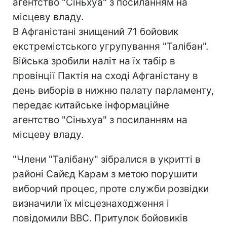
агентство "Сіньхуа" з посиланням на
місцеву владу.
В Афганістані знищений 71 бойовик
екстремістського угрупування "Талібан".
Війська зробили наліт на їх табір в
провінції Пактія на сході Афганістану в
день виборів в нижню палату парламенту,
передає китайське інформаційне
агентство "Сіньхуа" з посиланням на
місцеву владу.
"Члени "Талібану" зібралися в укритті в
районі Сайєд Карам з метою порушити
виборчий процес, проте служби розвідки
визначили їх місцезнаходження і
повідомили ВВС. Притулок бойовиків