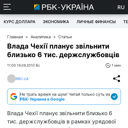
RU
КУРС ДОЛЛАРА
ЭКОНОМИКА
ЛИЧНЫЕ ФИНАНСЫ
T
Главная
»
Аналитика
»
Статьи
Влада Чехії планує звільнити
близько 6 тис. держслужбовців
11:00 19.09.2010 Вс
1 мин
RBC.UA
Не трать время на шум! Читай только суть из
РБК-Украина в Google
Влада Чехії планує звільнити близько 6
тис. держслужбовців в рамках урядової