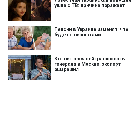
Главная
»
Аналитика
»
Статьи
Б.Обама продовжив на рік
режим надзвичайного
положення в країні