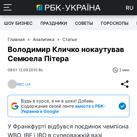
RU
ШОУ БИЗНЕС
ПРАЗДНИКИ
СОВЕТЫ
ГОРОСКОПЫ
Главная
»
Аналитика
»
Статьи
Володимир Кличко нокаутував
Семюела Пітера
08:01 12.09.2010 Вс
2 мин
RBC.UA
Будь в курсе, а не в шоке! Добавь
содержание своей ленте
вместе с РБК-
Украина в Google
У Франкфурті відбувся поєдинок чемпіона
WBO, IBF і IBO в суперважкій вазі