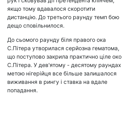
рук і сковував дії претендента клінчем,
якщо тому вдавалося скоротити
дистанцію. До третього раунду темп бою
дещо сповільнилося.
До сьомого раунду біля правого ока
С.Пітера утворилася серйозна гематома,
що поступово закрила практично ціле око
С.Пітера. У дев'ятому - десятому раундах
метою нігерійця все більше залишалося
виживання в рингу і ставка на вдале
попадання.