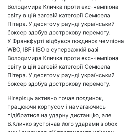
Володимира Кличка проти екс-чемпіона
світу в цій ваговій категорії Семюела
Пітера. У десятому раунді український
боксер здобув дострокову перемогу.
У Франкфурті відбувся поєдинок чемпіона
WBO, IBF і IBO в суперважкій вазі
Володимира Кличка проти екс-чемпіона
світу в цій ваговій категорії Семюела
Пітера. У десятому раунді український
боксер здобув дострокову перемогу.
Нігерієць активно почав поєдинок,
працюючи корпусом і намагаючись
підібратися на ударну дистанцію, але
В.Кличко зустрічав його ударами з обох