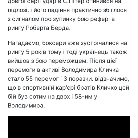
довгої серії ударів С.Пітер опинився на
підлозі, і його падіння практично збіглося
з сигналом про зупинку бою рефері в
рингу Роберта Берда.
Нагадаємо, боксери вже зустрічалися на
рингу 5 років тому і тоді українець також
вийшов з бою переможцем. Після цієї
перемоги в активі Володимира Кличка
стало 55 перемог і 3 поразки. відзначимо,
що в спортивній кар'єрі братів Кличко цей
бій був сотим на двох і 58-им у
Володимира.