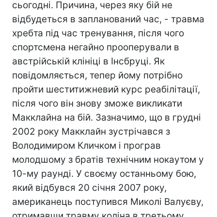
сьогодні. Причина, через яку бій не
відбудеться в запланований час, - травма
хребта під час тренування, після чого
спортсмена негайно прооперували в
австрійській клініці в Інсбруці. Як
повідомляється, тепер йому потрібно
пройти шеститижневий курс реабілітації,
після чого він знову зможе викликати
Макклайна на бій. Зазначимо, що в грудні
2002 року Макклайн зустрічався з
Володимиром Кличком і програв
молодшому з братів технічним нокаутом у
10-му раунді. У своєму останньому бою,
який відбувся 20 січня 2007 року,
американець поступився Миколі Валуєву,
отримавши травму коліна в третьому