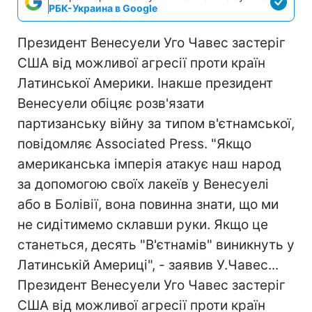
РБК-Украина в Google
Президент Венесуели Уго Чавес застеріг
США від можливої агресії проти країн
Латинської Америки. Інакше президент
Венесуели обіцяє розв'язати
партизанську війну за типом в'єтнамської,
повідомляє Associated Press. "Якщо
американська імперія атакує наш народ
за допомогою своїх лакеїв у Венесуелі
або в Болівії, вона повинна знати, що ми
не сидітимемо склавши руки. Якщо це
станеться, десять "В'єтнамів" виникнуть у
Латинській Америці", - заявив У.Чавес...
Президент Венесуели Уго Чавес застеріг
США від можливої агресії проти країн