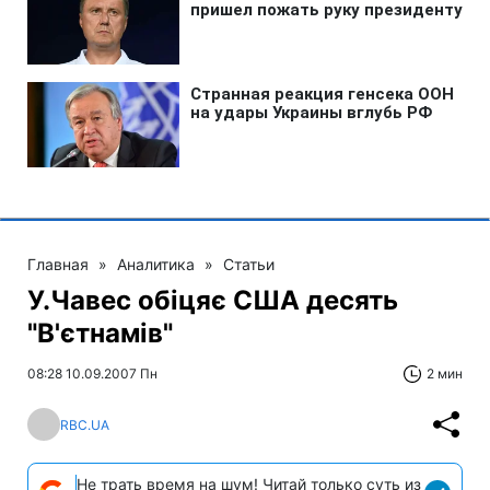
Главная
»
Аналитика
»
Статьи
У.Чавес обіцяє США десять
"В'єтнамів"
08:28 10.09.2007 Пн
2 мин
RBC.UA
Не трать время на шум! Читай только суть из