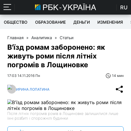
RU
ОБЩЕСТВО
ОБРАЗОВАНИЕ
ДЕНЬГИ
ИЗМЕНЕНИЯ
Главная
»
Аналитика
»
Статьи
В'їзд ромам заборонено: як
живуть роми після літніх
погромів в Лощиновке
17:03 14.11.2016 Пн
14 мин
ИРИНА ЛОПАТИНА
Після літніх погромів ромів в Лощиновке залишилися лише
їхні розбиті і спорожнілі будинки