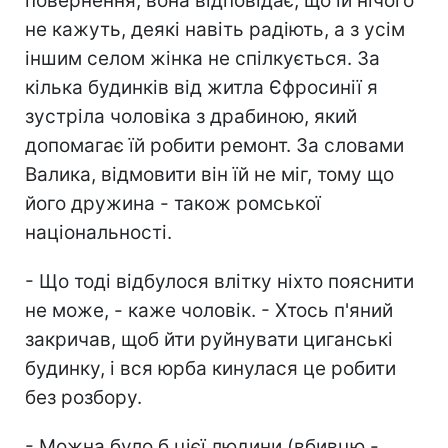
повернення, вона відповідає, що їй нічого
не кажуть, деякі навіть радіють, а з усім
іншим селом жінка не спілкується. За
кілька будинків від житла Єфросинії я
зустріла чоловіка з драбиною, який
допомагає їй робити ремонт. За словами
Валика, відмовити він їй не міг, тому що
його дружина - також ромської
національності.
- Що тоді відбулося влітку ніхто пояснити
не може, - каже чоловік. - Хтось п'яний
закричав, щоб йти руйнувати циганські
будинку, і вся юрба кинулася це робити
без розбору.
- Можна було б цієї людини (вбивцю -