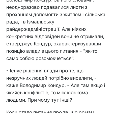
неодноразово подавалися листи з
проханням допомогти з житлом і сільська
рада, і в Ізмаїльську
райдержадміністрації. Але ніяких
конкретних відповідей вони не отримали,
стверджує Кондур, охарактеризувавши
позицію влади з цього питання - "як-то
само собою розсмокчеться".
- Існує рішення влади про те, що
незручних людей потрібно виселити, -
каже Володимир Кондур. - Але там якщо і
якийсь конфлікт є, то між кількома
людьми. При чому тут інші?
Коли стало питання про те, що ромам