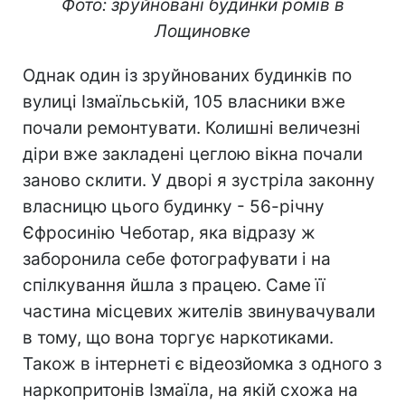
Фото: зруйновані будинки ромів в
Лощиновке
Однак один із зруйнованих будинків по
вулиці Ізмаїльській, 105 власники вже
почали ремонтувати. Колишні величезні
діри вже закладені цеглою вікна почали
заново склити. У дворі я зустріла законну
власницю цього будинку - 56-річну
Єфросинію Чеботар, яка відразу ж
заборонила себе фотографувати і на
спілкування йшла з працею. Саме її
частина місцевих жителів звинувачували
в тому, що вона торгує наркотиками.
Також в інтернеті є відеозйомка з одного з
наркопритонів Ізмаїла, на якій схожа на