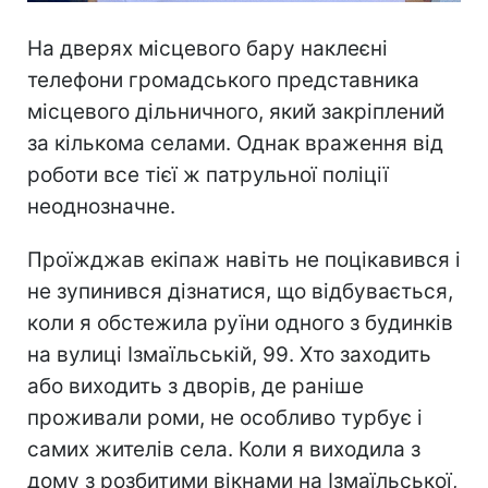
На дверях місцевого бару наклеєні
телефони громадського представника
місцевого дільничного, який закріплений
за кількома селами. Однак враження від
роботи все тієї ж патрульної поліції
неоднозначне.
Проїжджав екіпаж навіть не поцікавився і
не зупинився дізнатися, що відбувається,
коли я обстежила руїни одного з будинків
на вулиці Ізмаїльській, 99. Хто заходить
або виходить з дворів, де раніше
проживали роми, не особливо турбує і
самих жителів села. Коли я виходила з
дому з розбитими вікнами на Ізмаїльської,