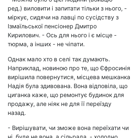
ред.) виловити і запитати тільки з нього, -
міркує, сидячи на лавці по сусідству з
Ізмаїльської пенсіонер Дмитро
Кирилович. - Ось для нього і є місце -
тюрма, а інших - не чіпати.
Однак мало хто в селі так думають.
Наприклад, новиною про те, що Єфросинія
вирішила повернутися, місцева мешканка
Надія була здивована. Вона відповіла, що
циганка каже, що ремонтує будинок для
продажу, але ніяк не для її переїзду
назад.
- Вирішувати, чи зможе вона переїхати чи
ні, буде не вона, а сільрада, - холодно