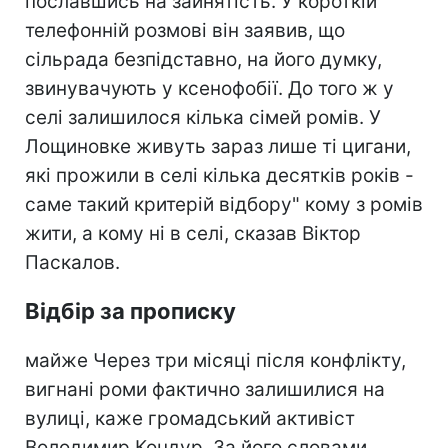
пославшись на зайнятість. У короткій
телефонній розмові він заявив, що
сільрада безпідставно, на його думку,
звинувачують у ксенофобії. До того ж у
селі залишилося кілька сімей ромів. У
Лощиновке живуть зараз лише ті цигани,
які прожили в селі кілька десятків років -
саме такий критерій відбору" кому з ромів
жити, а кому ні в селі, сказав Віктор
Паскалов.
Відбір за прописку
майже Через три місяці після конфлікту,
вигнані роми фактично залишилися на
вулиці, каже громадський активіст
Володимир Кондур. За його словами,