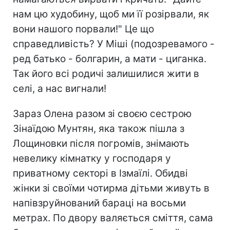
нам цю худобину, щоб ми її розірвали, як
вони нашого порвали!" Це що
справедливість? У Міші (подозревамого -
ред батько - болгарин, а мати - циганка.
Так його всі родичі залишилися жити в
селі, а нас вигнали!
Зараз Олена разом зі своєю сестрою
Зінаїдою Мунтян, яка також пішла з
Лощиновки після погромів, знімають
невелику кімнатку у господаря у
приватному секторі в Ізмаїлі. Обидві
жінки зі своїми чотирма дітьми живуть в
напівзруйнований бараці на восьми
метрах. По двору валяється сміття, сама