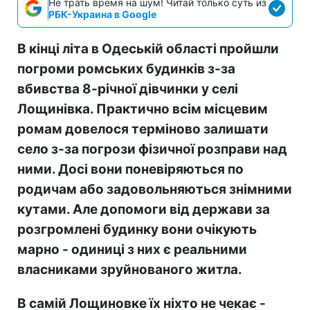
Не трать время на шум! Читай только суть из
РБК-Украина в Google
В кінці літа в Одеській області пройшли
погроми ромських будинків з-за
вбивства 8-річної дівчинки у селі
Лощинівка. Практично всім місцевим
ромам довелося терміново залишати
село з-за погрози фізичної розправи над
ними. Досі вони поневіряються по
родичам або задовольняються знімними
кутами. Але допомоги від держави за
розгромлені будинку вони очікують
марно - одиниці з них є реальними
власниками зруйнованого житла.
В самій Лощиновке їх ніхто не чекає -