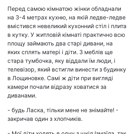
Перед самою кімнатою жінки обладнали
на 3-4 метрах кухню, на якій ледве-ледве
вмістився невеликий кухонний стіл і плита
в кутку. У житловій кімнаті практично всю
площу займають два старі дивани, на
яких сплять матері і діти. З меблів ще
стара тумбочка, яку віддали їм люди, і
телевізор, який встигли винести з будинку
в Лощиновке. Самі ж діти при вигляді
камери почали відразу ховатися за
диванами.
- будь Ласка, тільки мене не знімайте! -
закричав один з хлопчиків.
- Мої діти ходять в одну з шкіл Ізмаїла, так