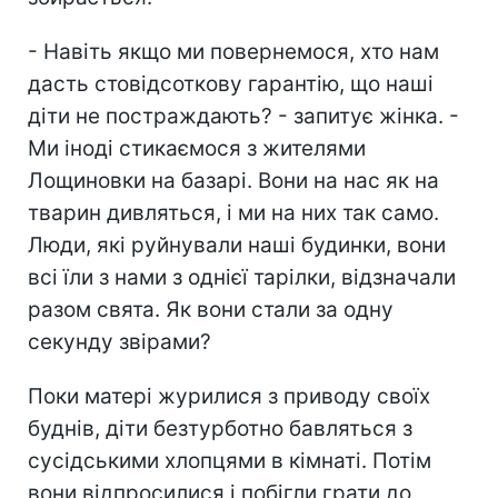
- Навіть якщо ми повернемося, хто нам
дасть стовідсоткову гарантію, що наші
діти не постраждають? - запитує жінка. -
Ми іноді стикаємося з жителями
Лощиновки на базарі. Вони на нас як на
тварин дивляться, і ми на них так само.
Люди, які руйнували наші будинки, вони
всі їли з нами з однієї тарілки, відзначали
разом свята. Як вони стали за одну
секунду звірами?
Поки матері журилися з приводу своїх
буднів, діти безтурботно бавляться з
сусідськими хлопцями в кімнаті. Потім
вони відпросилися і побігли грати до