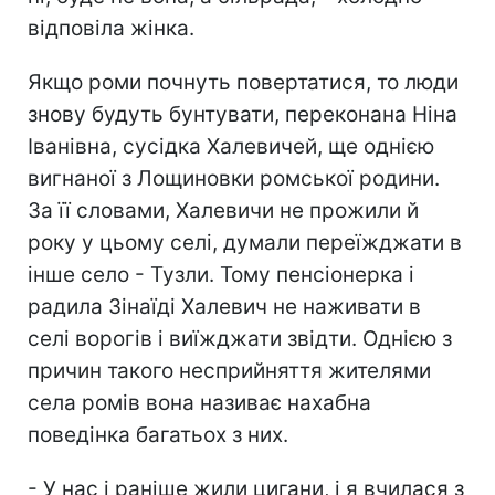
відповіла жінка.
Якщо роми почнуть повертатися, то люди
знову будуть бунтувати, переконана Ніна
Іванівна, сусідка Халевичей, ще однією
вигнаної з Лощиновки ромської родини.
За її словами, Халевичи не прожили й
року у цьому селі, думали переїжджати в
інше село - Тузли. Тому пенсіонерка і
радила Зінаїді Халевич не наживати в
селі ворогів і виїжджати звідти. Однією з
причин такого несприйняття жителями
села ромів вона називає нахабна
поведінка багатьох з них.
- У нас і раніше жили цигани, і я вчилася з