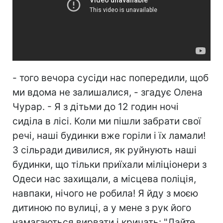
- того вечора сусіди нас попередили, щоб
ми вдома не залишалися, - згадує Олена
Чурар. - Я з дітьми до 12 годин ночі
сиділа в лісі. Коли ми пішли забрати свої
речі, наші будинки вже горіли і їх ламали!
З сільради дивилися, як руйнують наші
будинки, що тільки приїхали міліціонери з
Одеси нас захищали, а місцева поліція,
навпаки, нічого не робила! Я йду з моєю
дитиною по вулиці, а у мене з рук його
намагаються вирвати і кричать: "Дайте