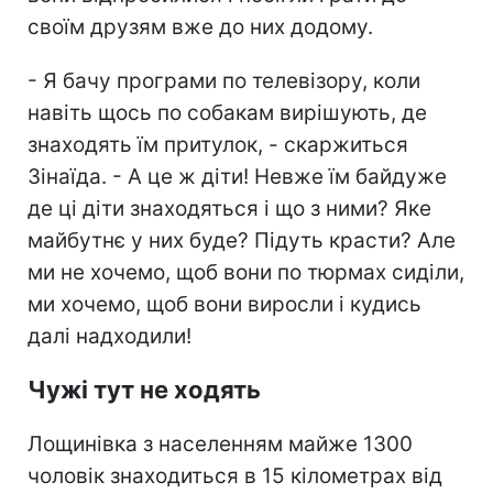
своїм друзям вже до них додому.
- Я бачу програми по телевізору, коли
навіть щось по собакам вирішують, де
знаходять їм притулок, - скаржиться
Зінаїда. - А це ж діти! Невже їм байдуже
де ці діти знаходяться і що з ними? Яке
майбутнє у них буде? Підуть красти? Але
ми не хочемо, щоб вони по тюрмах сиділи,
ми хочемо, щоб вони виросли і кудись
далі надходили!
Чужі тут не ходять
Лощинівка з населенням майже 1300
чоловік знаходиться в 15 кілометрах від