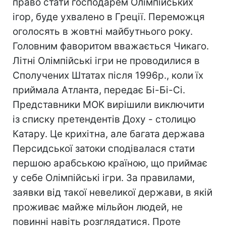
право стати господарем Олімпійських
ігор, буде ухвалено в Греції. Переможця
оголосять в жовтні майбутнього року.
Головним фаворитом вважається Чикаго.
Літні Олімпійські ігри не проводилися в
Сполучених Штатах після 1996р., коли їх
приймала Атланта, передає Бі-Бі-Сі.
Представники МОК вирішили виключити
із списку претендентів Доху - столицю
Катару. Це крихітна, але багата держава
Персидської затоки сподівалася стати
першою арабською країною, що приймає
у себе Олімпійські ігри. За правилами,
заявки від такої невеликої держави, в якій
проживає майже мільйон людей, не
повинні навіть розглядатися. Проте