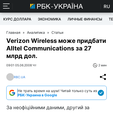
RU
КУРС ДОЛЛАРА
ЭКОНОМИКА
ЛИЧНЫЕ ФИНАНСЫ
T
Главная
»
Аналитика
»
Статьи
Verizon Wireless може придбати
Alltel Communications за 27
млрд дол.
09:01 05.06.2008 Чт
2 мин
RBC.UA
Не трать время на шум! Читай только суть из
РБК-Украина в Google
За неофіційними даними, другий за