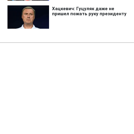
Главная
»
Аналитика
»
Статьи
Ціни світового ринку на нафту
знизилися
08:51 05.06.2008 Чт
3 мин
RBC.UA
Не трать время на шум! Читай только суть из
РБК-Украина в Google