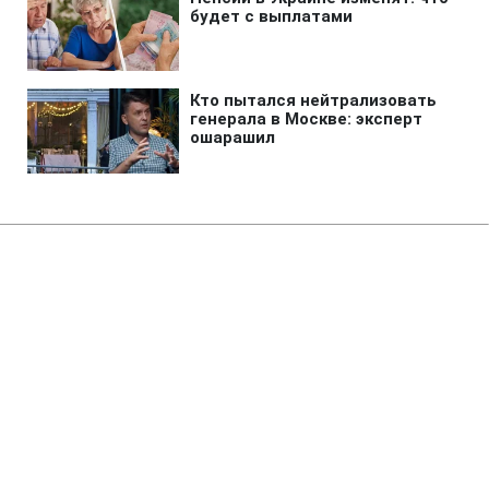
Главная
»
Аналитика
»
Статьи
Міжнародні вимоги до капіталу
банків будуть посилені
10:21 13.09.2010 Пн
3 мин
RBC.UA