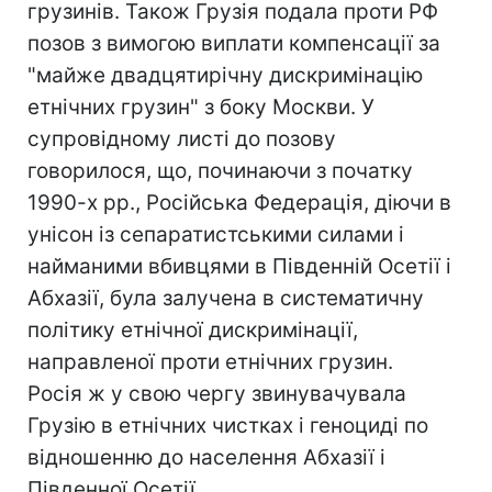
грузинів. Також Грузія подала проти РФ
позов з вимогою виплати компенсації за
"майже двадцятирічну дискримінацію
етнічних грузин" з боку Москви. У
супровідному листі до позову
говорилося, що, починаючи з початку
1990-х рр., Російська Федерація, діючи в
унісон із сепаратистськими силами і
найманими вбивцями в Південній Осетії і
Абхазії, була залучена в систематичну
політику етнічної дискримінації,
направленої проти етнічних грузин.
Росія ж у свою чергу звинувачувала
Грузію в етнічних чистках і геноциді по
відношенню до населення Абхазії і
Південної Осетії.