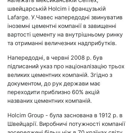
належать мексиканській Cemex,
швейцарській Holcim і французькій
Lafarge. У.Чавес напередодні звинуватив
іноземні цементні компанії в завищенні
вартості цементу на внутрішньому ринку
та отриманні величезних надприбутків.
Напередодні, в червні 2008 р. був
підписаний указ про націоналізацію трьох
великих цементних компаній. Згідно з
документом, до рук держави має
переходити приблизно 60% акцій
названих цементних компаній.
Holcim Group - була заснована в 1912 р. в
Швейцарії. Виробничі потужності компанії
зосереджені більш ніж в 70 країнах світу.