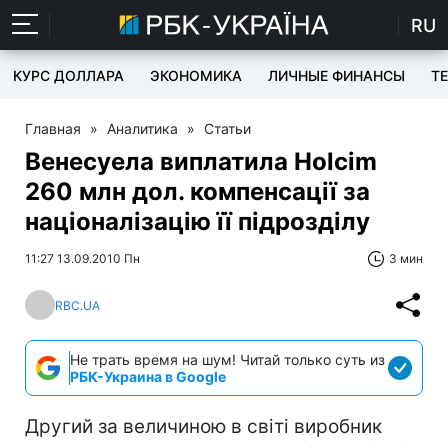
RU
КУРС ДОЛЛАРА
ЭКОНОМИКА
ЛИЧНЫЕ ФИНАНСЫ
T
Главная
»
Аналитика
»
Статьи
Венесуела виплатила Holcim
260 млн дол. компенсації за
націоналізацію її підрозділу
11:27 13.09.2010 Пн
3 мин
RBC.UA
Не трать время на шум! Читай только суть из
РБК-Украина в Google
Другий за величиною в світі виробник