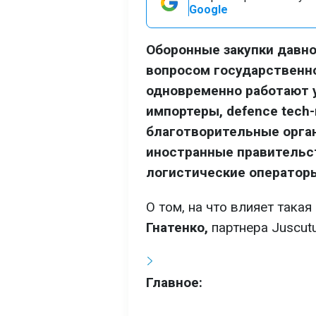
Google
Оборонные закупки давн
вопросом государственно
одновременно работают 
импортеры, defence tech
благотворительные орга
иностранные правительст
логистические оператор
О том, на что влияет такая
Гнатенко,
партнера Juscut
Главное: