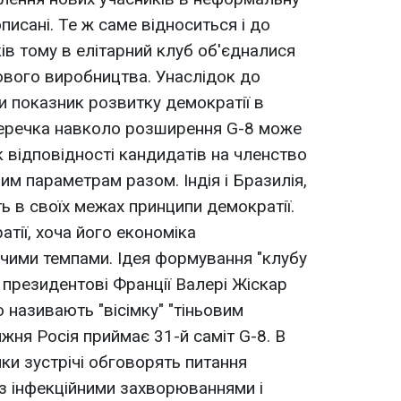
писані. Те ж саме відноситься і до
ків тому в елітарний клуб об'єдналися
ового виробництва. Унаслідок до
 показник розвитку демократії в
уперечка навколо розширення G-8 може
к відповідності кандидатів на членство
им параметрам разом. Індія і Бразилія,
 в своїх межах принципи демократії.
атії, хоча його економіка
ими темпами. Ідея формування "клубу
президентові Франції Валері Жіскар
о називають "вісімку" "тіньовим
жня Росія приймає 31-й саміт G-8. В
ики зустрічі обговорять питання
 з інфекційними захворюваннями і