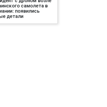
идент с дроном возле
аинского самолета в
мании: появились
ые детали