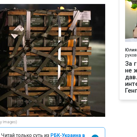
Юлия
руков
За 
не 
дав
инт
Ген
y Images)
 Читай только суть из
РБК-Украина в