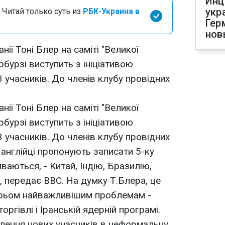
Инц
укр
 Читай только суть из
РБК-Украина в
Гер
нов
нії Тоні Блер на саміті "Великої
рбурзі виступить з ініціативою
 учасників. До членів клубу провідних
нії Тоні Блер на саміті "Великої
рбурзі виступить з ініціативою
 учасників. До членів клубу провідних
англійці пропонують записати 5-ку
ваються, - Китай, Індію, Бразилію,
, передає ВВС. На думку Т.Блера, це
рьом найважливішим проблемам -
торгівлі і Іранській ядерній програмі.
лення нових учасників в неформальну