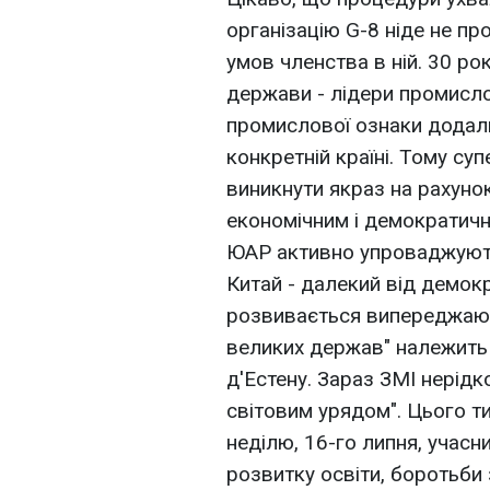
організацію G-8 ніде не про
умов членства в ній. 30 ро
держави - лідери промисл
промислової ознаки додали
конкретній країні. Тому с
виникнути якраз на рахуно
економічним і демократичн
ЮАР активно упроваджують
Китай - далекий від демокр
розвивається випереджаюч
великих держав" належить 
д'Естену. Зараз ЗМІ нерідк
світовим урядом". Цього ти
неділю, 16-го липня, учасн
розвитку освіти, боротьби