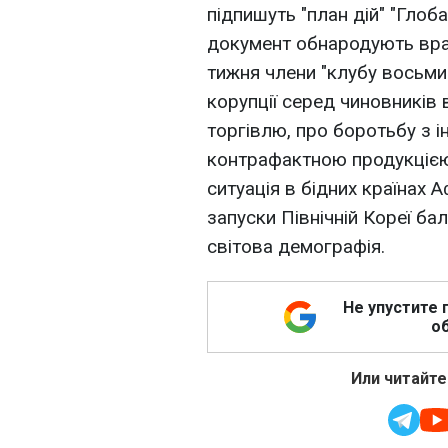
підпишуть "план дій" "Глоб
документ обнародують вран
тижня члени "клубу восьм
корупції серед чиновників 
торгівлю, про боротьбу з і
контрафактною продукцією.
ситуація в бідних країнах 
запуски Північній Кореї бал
світова демографія.
Не упустите 
об
Или читайте