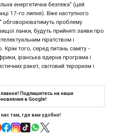
альна енергетична безпека" (цей
ці 17-го липня). Вже наступного
и" обговорюватимуть проблему
вищої ланки, будуть прийняті заяви про
нтелектуальним піратством і
 Крім того, серед питань саміту -
Африки, іранська ядерна програма і
істичних ракет, світовий тероризм і
главное! Подпишитесь на наши
новления в Google!
 нас там, где вам удобно!