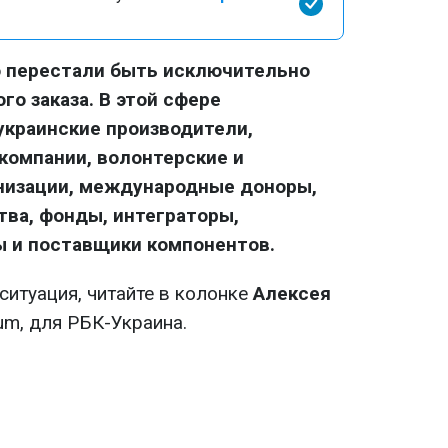
о перестали быть исключительно
го заказа. В этой сфере
украинские производители,
-компании, волонтерские и
низации, международные доноры,
ва, фонды, интеграторы,
ы и поставщики компонентов.
 ситуация, читайте в колонке
Алексея
um, для РБК-Украина.