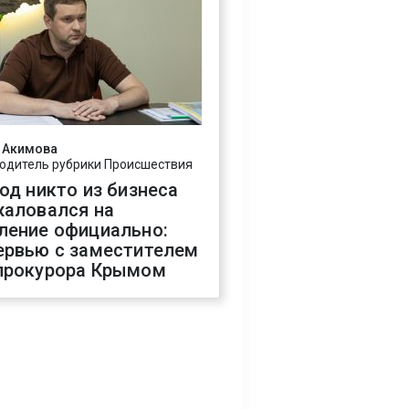
 Акимова
одитель рубрики Происшествия
год никто из бизнеса
жаловался на
ление официально:
ервью с заместителем
прокурора Крымом