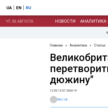
UA
EN
RU
НОВОСТИ
АНАЛИТИКА
ЧТ, 06 АВГУСТА
О
Главная
»
Аналитика
»
Статьи
Великобрит
перетворити
дюжину"
12:00 13.07.2006 Чт
RBC.UA