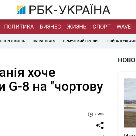
ПОЛИТИКА
БИЗНЕС
ЖИЗНЬ
СПОРТ
WAVE
БСТРЕЛ КИЕВА
DRONE DEALS
ОРМУЗСКИЙ ПРОЛИВ
ВОЙНА В УКРАИ
НОВО
анія хоче
 G-8 на "чортову
2 мин