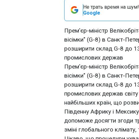
Не трать время на шум!
Google
Прем'єр-міністр Велікобріта
вісімки" (G-8) в Санкт-Пете
розширити склад G-8 до 13
промислових держав
Прем'єр-міністр Велікобріта
вісімки" (G-8) в Санкт-Пете
розширити склад G-8 до 13
промислових держав світу 
найбільших країн, що розви
Південну Африку і Мексику
допоможе досягти згоди т
зміні глобального клімату, 
Цікаво, що процедури ухва