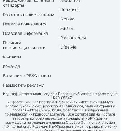
Редакционная политика и
Аналитика
стандарты
Политика
Как стать нашим автором
Бизнес
Правила пользования
Жизнь
Правовая информация
Развлечения
Политика
Lifestyle
конфиденциальности
Контакты
Команда
Вакансии в РБК-Украина
Разместить рекламу
Идентификатор онлайн-медиа в Реестре субъектов в сфере медиа
— R40-05347
Информационный портал «РБК-Украина» имеет трехязычную
версию (украинскую, русскую и английскую), главная страница
портала –
https://www.rbc.ua
. Фотографии, изображения
принадлежат их правообладателям. Все фотографии на Портале,
авторами которых являются журналисты РБК-Украина,
размещены на условиях лицензии Creative Commons Attribution
4.0 International. Редакция РБК-Украина может не разделять точку
зрения авторов. Оценочные суждения не подлежат