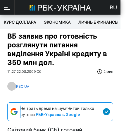
RU
КУРС ДОЛЛАРА
ЭКОНОМИКА
ЛИЧНЫЕ ФИНАНСЫ
T
ВБ заявив про готовність
розглянути питання
виділення Україні кредиту в
350 млн дол.
11:27 22.08.2009 Сб
2 мин
RBC.UA
Не трать время на шум! Читай только
суть из
РБК-Украина в Google
Світовий банк (СБ) готовий