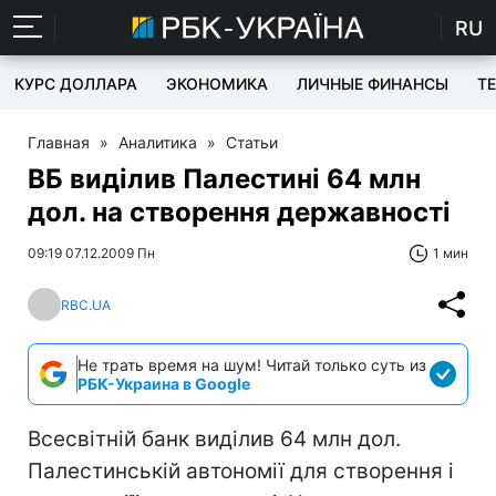
RU
КУРС ДОЛЛАРА
ЭКОНОМИКА
ЛИЧНЫЕ ФИНАНСЫ
T
Главная
»
Аналитика
»
Статьи
ВБ виділив Палестині 64 млн
дол. на створення державності
09:19 07.12.2009 Пн
1 мин
RBC.UA
Не трать время на шум! Читай только суть из
РБК-Украина в Google
Всесвітній банк виділив 64 млн дол.
Палестинській автономії для створення і