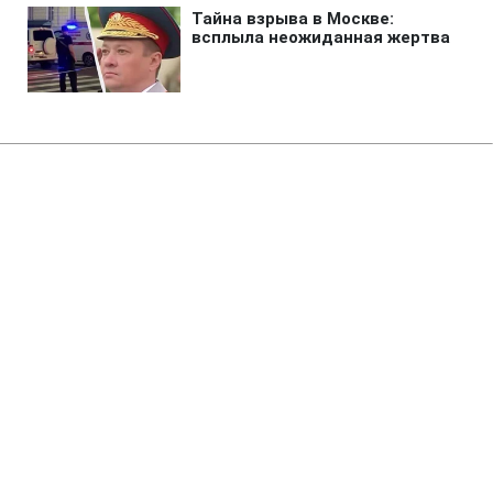
Главная
»
Аналитика
»
Статьи
Ево Моралес вдруге стане
президентом Болівії
08:16 07.12.2009 Пн
1 мин
RBC.UA
Не трать время на шум! Читай только суть из
РБК-Украина в Google
За попередніми даними, Ево Моралес