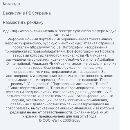
Команда
Вакансии в РБК-Украина
Разместить рекламу
Идентификатор онлайн-медиа в Реестре субъектов в сфере медиа
— R40-05347
Информационный портал «РБК-Украина» имеет трехязычную
версию (украинскую, русскую и английскую), главная страница
портала –
https://www.rbc.ua
. Фотографии, изображения
принадлежат их правообладателям. Все фотографии на Портале,
авторами которых являются журналисты РБК-Украина,
размещены на условиях лицензии Creative Commons Attribution
4.0 International. Редакция РБК-Украина может не разделять точку
зрения авторов. Оценочные суждения не подлежат
опровержению и подтверждению их правдивости. За
достоверность и содержание рекламы ответственность несет
рекламодатель. Материалы, обозначенные плашкой: "Пресс-
релизы", "Спецпроект", "Партнерский материал", "Promo",
"Благотворительность", "Резонанс" размещаются на правах
рекламы и предназначены, как правило, для лиц, достигших 21-
летнего возраста. «Новости компании» – это информационный
формат, охватывающий новости, события и объявления,
связанные с деятельностью компаний, базирующиеся на
прессрелизах, выпускаемых самими компаниями, и за которые
редакция не несет ответственности. Онлайн-медиа «РБК-
Украина» предназначено для лиц от 21 года.
© ООО «УБТ», 2006-2026.