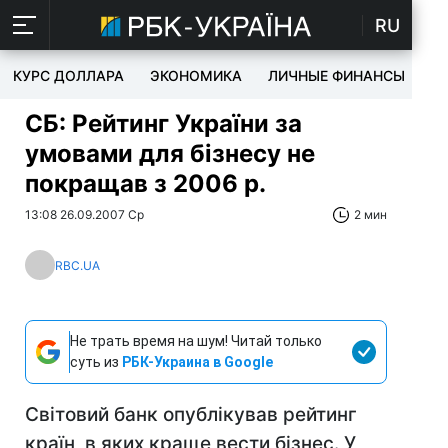
RU
КУРС ДОЛЛАРА
ЭКОНОМИКА
ЛИЧНЫЕ ФИНАНСЫ
T
СБ: Рейтинг України за
умовами для бізнесу не
покращав з 2006 р.
13:08 26.09.2007 Ср
2 мин
RBC.UA
Не трать время на шум! Читай только
суть из
РБК-Украина в Google
Світовий банк опублікував рейтинг
країн, в яких краще вести бізнес. У