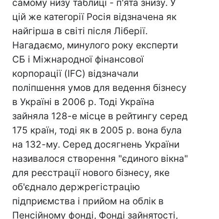
самому низу таблиці - п'ята знизу. У
цій же категорії Росія відзначена як
найгірша в світі після Ліберії.
Нагадаємо, минулого року експерти
СБ і Міжнародної фінансової
корпорації (IFC) відзначали
поліпшення умов для ведення бізнесу
в Україні в 2006 р. Тоді Україна
зайняла 128-е місце в рейтингу серед
175 країн, тоді як в 2005 р. вона була
на 132-му. Серед досягнень України
називалося створення "єдиного вікна"
для реєстрації нового бізнесу, яке
об'єднало держрегістрацію
підприємства і прийом на облік в
Пенсійному фонді, Фонді зайнятості,