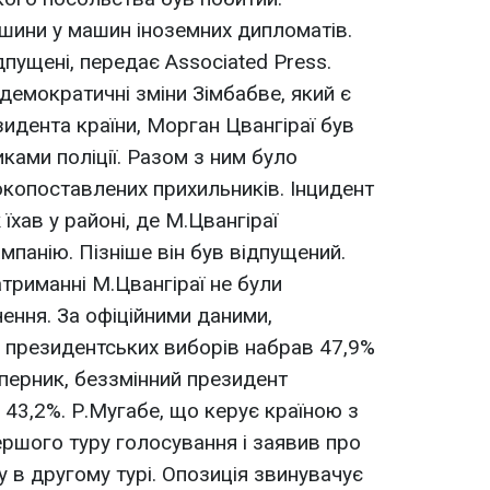
шини у машин іноземних дипломатів.
пущені, передає Associated Press.
демократичні зміни Зімбабве, який є
идента країни, Морган Цвангіраї був
ами поліції. Разом з ним було
копоставлених прихильників. Інцидент
їхав у районі, де М.Цвангіраї
панію. Пізніше він був відпущений.
триманні М.Цвангіраї не були
чення. За офіційними даними,
і президентських виборів набрав 47,9%
уперник, беззмінний президент
 43,2%. Р.Мугабе, що керує країною з
ершого туру голосування і заявив про
 в другому турі. Опозиція звинувачує