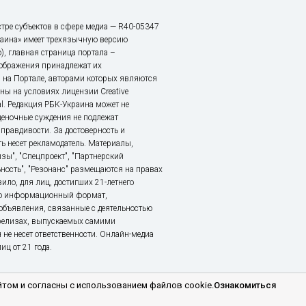
тре субъектов в сфере медиа — R40-05347
аина» имеет трехязычную версию
), главная страница портала –
зображения принадлежат их
 на Портале, авторами которых являются
ы на условиях лицензии Creative
nal. Редакция РБК-Украина может не
ценочные суждения не подлежат
правдивости. За достоверность и
ь несет рекламодатель. Материалы,
зы", "Спецпроект", "Партнерский
ьность", "Резонанс" размещаются на правах
ило, для лиц, достигших 21-летнего
это информационный формат,
объявления, связанные с деятельностью
релизах, выпускаемых самими
 не несет ответственности. Онлайн-медиа
ц от 21 года.
том и согласны с использованием файлов cookie.
Ознакомиться