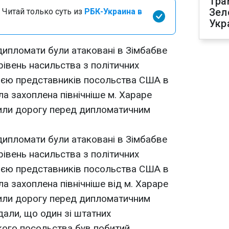
Тра
Зел
 Читай только суть из
РБК-Украина в
Укр
 дипломати були атаковані в Зімбабве
рівень насильства з політичних
цією представників посольства США в
ула захоплена північніше м. Хараре
дили дорогу перед дипломатичним
 дипломати були атаковані в Зімбабве
рівень насильства з політичних
цією представників посольства США в
ла захоплена північніше від м. Хараре
дили дорогу перед дипломатичним
дали, що один зі штатних
кого посольства був побитий.