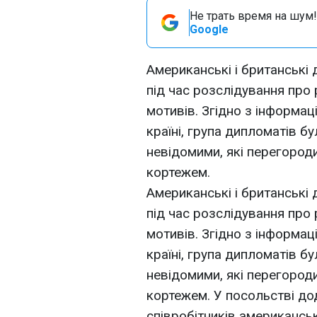
Не трать время на шум!
Google
Американські і британські
під час розслідування про 
мотивів. Згідно з інформа
країні, група дипломатів б
невідомими, які перегоро
кортежем.
Американські і британські
під час розслідування про 
мотивів. Згідно з інформа
країні, група дипломатів бу
невідомими, які перегоро
кортежем. У посольстві до
співробітників американсь