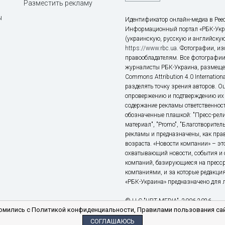
ы
Идентификатор онлайн-медиа в Реес
Информационный портал «РБК-Укр
(украинскую, русскую и английскую
https://www.rbc.ua
. Фотографии, и
правообладателям. Все фотографии
журналисты РБК-Украина, размещен
Commons Attribution 4.0 Internatio
разделять точку зрения авторов. О
опровержению и подтверждению их 
содержание рекламы ответственност
обозначенные плашкой: "Пресс-рели
материал", "Promo", "Благотворител
рекламы и предназначены, как прав
возраста. «Новости компании» – 
охватывающий новости, события и 
компаний, базирующиеся на пресс
компаниями, и за которые редакция
«РБК-Украина» предназначено для ли
© LLC "UBT MEDIA", 2006-2026.
мились с Политикой конфиденциальности, Правилами пользования сай
СОГЛАШАЮСЬ