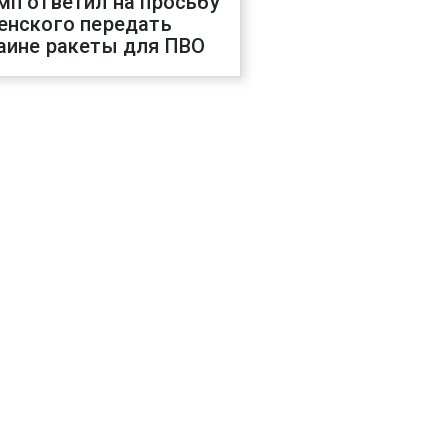
мп ответил на просьбу
енского передать
аине ракеты для ПВО