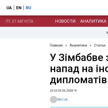
UA
EN
RU
НОВОСТИ
АНАЛИТИКА
ПТ, 07 АВГУСТА
О
Главная
»
Аналитика
»
Статьи
У Зімбабве
напад на і
дипломатів
20:53 05.06.2008 Чт
RBC.UA