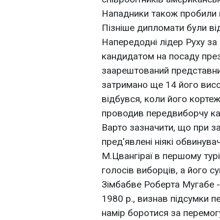
Нападники також пробили 
Пізніше дипломати були від
Напередодні лідер Руху за 
кандидатом на посаду през
заарештований представник
затримано ще 14 його висо
відбувся, коли його кортеж 
проводив передвиборчу кам
Варто зазначити, що при за
пред'явлені ніякі обвинува
М.Цвангіраї в першому тур
голосів виборців, а його с
Зімбабве Роберта Мугабе -
1980 р., визнав підсумки п
намір боротися за перемогу