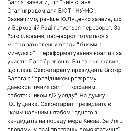
Балозі заявити, що "Київ стане
Сталінградом для БЮТ і НУ-НС".
Зазначимо, раніше Ю.Луценко заявив, що
у Верховній Раді готується переворот. За
його словами, переворот готується з
метою захоплення влади "тінями з
минулого" і переформатування коаліції за
участю Партії регіонів. Він також заявив,
що глава Секретаріату президента Віктор
Балога є "провідником розгрому
демократичних сил" і "головним
саботажником дій уряду". На думку
Ю.Луценка, Секретаріат президента є
"кримінальним штабом" одного з
кандидатів на посаду мера Києва. За його
словами, у разі програшу демократичної