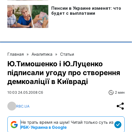
Главная
»
Аналитика
»
Статьи
Ю.Тимошенко і Ю.Луценко
підписали угоду про створення
демкоаліції в Київраді
10:03 24.05.2008 Сб
2 мин
RBC.UA
Не трать время на шум! Читай только суть из
РБК-Украина в Google