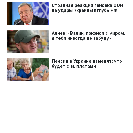
Главная
»
Аналитика
»
Статьи
ЄС вирішив обмежити імпорт
соняшникової олії з України