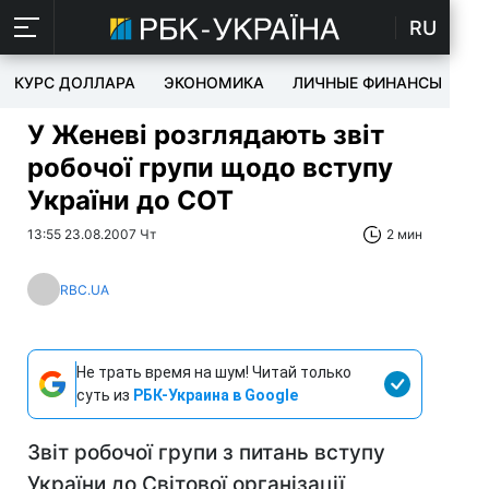
RU
КУРС ДОЛЛАРА
ЭКОНОМИКА
ЛИЧНЫЕ ФИНАНСЫ
T
У Женеві розглядають звіт
робочої групи щодо вступу
України до СОТ
13:55 23.08.2007 Чт
2 мин
RBC.UA
Не трать время на шум! Читай только
суть из
РБК-Украина в Google
Звіт робочої групи з питань вступу
України до Світової організації