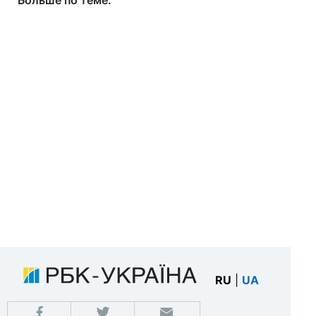
Больше по теме:
RU
|
UA