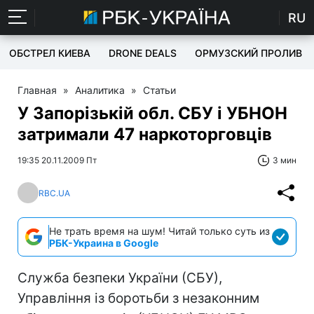
RU
ОБСТРЕЛ КИЕВА
DRONE DEALS
ОРМУЗСКИЙ ПРОЛИВ
Главная
»
Аналитика
»
Статьи
У Запорізькій обл. СБУ і УБНОН
затримали 47 наркоторговців
19:35 20.11.2009 Пт
3 мин
RBC.UA
Не трать время на шум! Читай только суть из
РБК-Украина в Google
Служба безпеки України (СБУ),
Управління із боротьби з незаконним