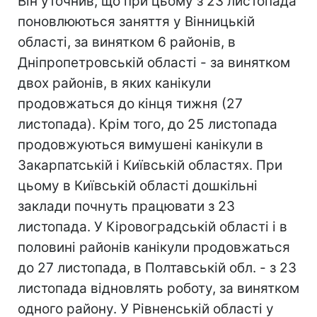
Він уточнив, що при цьому з 23 листопада
поновлюються заняття у Вінницькій
області, за винятком 6 районів, в
Дніпропетровській області - за винятком
двох районів, в яких канікули
продовжаться до кінця тижня (27
листопада). Крім того, до 25 листопада
продовжуються вимушені канікули в
Закарпатській і Київській областях. При
цьому в Київській області дошкільні
заклади почнуть працювати з 23
листопада. У Кіровоградській області і в
половині районів канікули продовжаться
до 27 листопада, в Полтавській обл. - з 23
листопада відновлять роботу, за винятком
одного району. У Рівненській області у