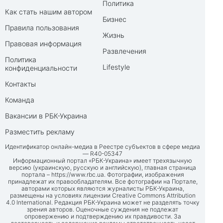
Политика
Как стать нашим автором
Бизнес
Правила пользования
Жизнь
Правовая информация
Развлечения
Политика
Lifestyle
конфиденциальности
Контакты
Команда
Вакансии в РБК-Украина
Разместить рекламу
Идентификатор онлайн-медиа в Реестре субъектов в сфере медиа
— R40-05347
Информационный портал «РБК-Украина» имеет трехязычную
версию (украинскую, русскую и английскую), главная страница
портала –
https://www.rbc.ua
. Фотографии, изображения
принадлежат их правообладателям. Все фотографии на Портале,
авторами которых являются журналисты РБК-Украина,
размещены на условиях лицензии Creative Commons Attribution
4.0 International. Редакция РБК-Украина может не разделять точку
зрения авторов. Оценочные суждения не подлежат
опровержению и подтверждению их правдивости. За