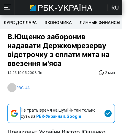
RU
КУРС ДОЛЛАРА
ЭКОНОМИКА
ЛИЧНЫЕ ФИНАНСЫ
T
В.Ющенко заборонив
надавати Держкомрезерву
відстрочку з сплати мита на
ввезення м'яса
14:25 19.05.2008 Пн
2 мин
RBC.UA
Не трать время на шум! Читай только
суть из
РБК-Украина в Google
Президент України Віктор Ющенко