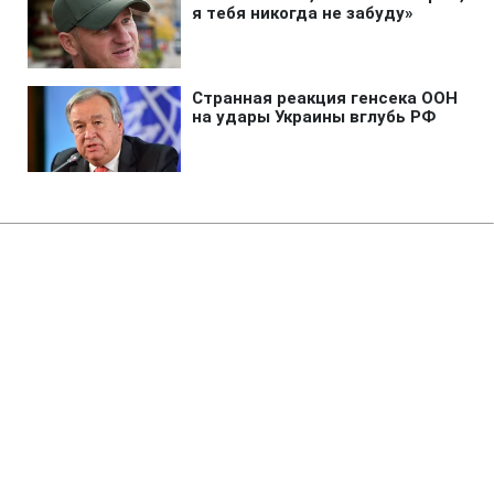
Главная
»
Аналитика
»
Статьи
Пітерські бандити відібрали
автомобіль у співробітника
ДІБДР
13:36 19.05.2008 Пн
2 мин
RBC.UA