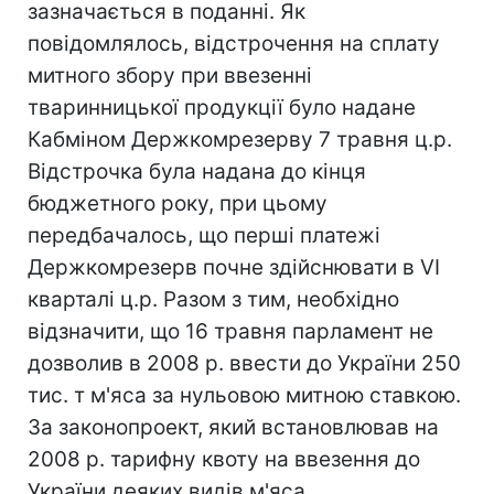
зазначається в поданні. Як
повідомлялось, відстрочення на сплату
митного збору при ввезенні
тваринницької продукції було надане
Кабміном Держкомрезерву 7 травня ц.р.
Відстрочка була надана до кінця
бюджетного року, при цьому
передбачалось, що перші платежі
Держкомрезерв почне здійснювати в VI
кварталі ц.р. Разом з тим, необхідно
відзначити, що 16 травня парламент не
дозволив в 2008 р. ввести до України 250
тис. т м'яса за нульовою митною ставкою.
За законопроект, який встановлював на
2008 р. тарифну квоту на ввезення до
України деяких видів м'яса,