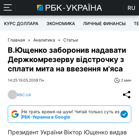
RU
КУРС ДОЛЛАРА
ЭКОНОМИКА
ЛИЧНЫЕ ФИНАНСЫ
T
Главная
»
Аналитика
»
Статьи
В.Ющенко заборонив надавати
Держкомрезерву відстрочку з
сплати мита на ввезення м'яса
14:25 19.05.2008 Пн
2 мин
RBC.UA
Не трать время на шум! Читай только суть из
РБК-Украина в Google
Президент України Віктор Ющенко видав