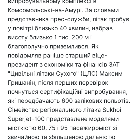
випробувальному комплексі в
Комсомольські-на-Амурі. За словами
представника прес-служби, літак пробув
у повітрі близько 40 хвилин, набрав
висоту близько 1 тис. 200 м і
благополучно приземлився. Як
повідомляв раніше старший віце-
президент з економіки та фінансів ЗАТ
"Цивільні літаки Сухого" (ЦЛС) Максим
Гришанін, після перших перевірок
почнуться сертифікаційні випробування,
які передбачають 600 залікових польотів.
Сімейство регіонального літака Sukhoi
Superjet-100 представлене моделями
місткістю 60, 75 і 95 пасажироміст зі
звичайною та збільшеною дальністю