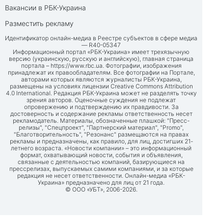
Вакансии в РБК-Украина
Разместить рекламу
Идентификатор онлайн-медиа в Реестре субъектов в сфере медиа
— R40-05347
Информационный портал «РБК-Украина» имеет трехязычную
версию (украинскую, русскую и английскую), главная страница
портала –
https://www.rbc.ua
. Фотографии, изображения
принадлежат их правообладателям. Все фотографии на Портале,
авторами которых являются журналисты РБК-Украина,
размещены на условиях лицензии Creative Commons Attribution
4.0 International. Редакция РБК-Украина может не разделять точку
зрения авторов. Оценочные суждения не подлежат
опровержению и подтверждению их правдивости. За
достоверность и содержание рекламы ответственность несет
рекламодатель. Материалы, обозначенные плашкой: "Пресс-
релизы", "Спецпроект", "Партнерский материал", "Promo",
"Благотворительность", "Резонанс" размещаются на правах
рекламы и предназначены, как правило, для лиц, достигших 21-
летнего возраста. «Новости компании» – это информационный
формат, охватывающий новости, события и объявления,
связанные с деятельностью компаний, базирующиеся на
прессрелизах, выпускаемых самими компаниями, и за которые
редакция не несет ответственности. Онлайн-медиа «РБК-
Украина» предназначено для лиц от 21 года.
© ООО «УБТ», 2006-2026.