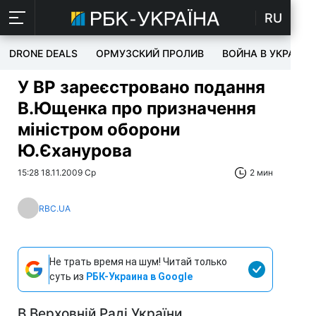
RU
DRONE DEALS
ОРМУЗСКИЙ ПРОЛИВ
ВОЙНА В УКРАИНЕ
У ВР зареєстровано подання
В.Ющенка про призначення
міністром оборони
Ю.Єханурова
15:28 18.11.2009 Ср
2 мин
RBC.UA
Не трать время на шум! Читай только
суть из
РБК-Украина в Google
В Верховній Раді України