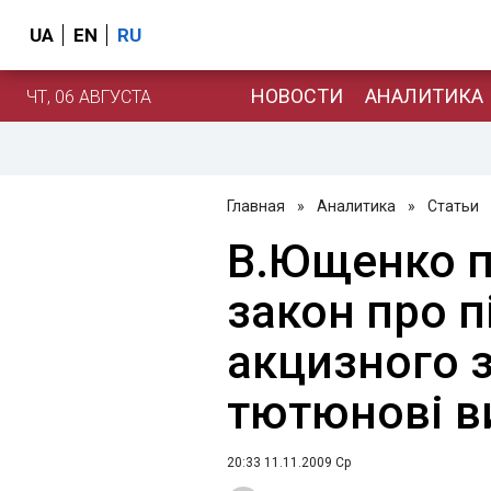
UA
EN
RU
НОВОСТИ
АНАЛИТИКА
ЧТ, 06 АВГУСТА
Главная
»
Аналитика
»
Статьи
В.Ющенко п
закон про 
акцизного 
тютюнові в
20:33 11.11.2009 Ср