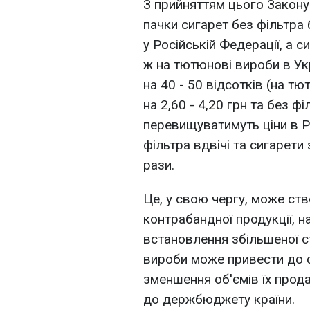
З прийняттям цього Закону 
пачки сигарет без фільтра 
у Російській Федерації, а си
ж на тютюнові вироби в Укр
на 40 - 50 відсотків (на т
на 2,60 - 4,20 грн та без фі
перевищуватимуть ціни в Ро
фільтра вдвічі та сигарети
рази.
Це, у свою чергу, може ст
контрабандної продукції, 
встановлення збільшеної с
вироби може привести до с
зменшення об'ємів їх прод
до держбюджету країни.