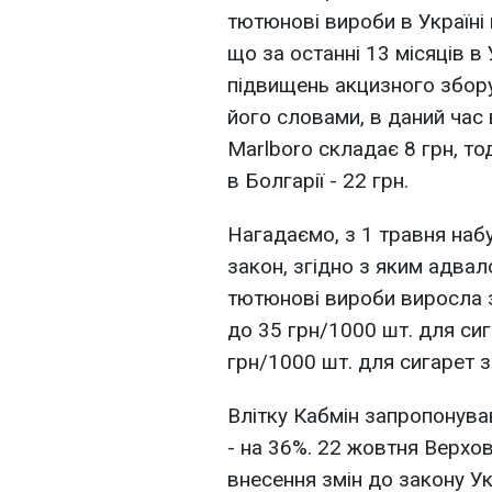
тютюнові вироби в Україні 
що за останні 13 місяців в
підвищень акцизного збору
його словами, в даний час 
Marlboro складає 8 грн, тоді
в Болгарії - 22 грн.
Нагадаємо, з 1 травня наб
закон, згідно з яким адва
тютюнові вироби виросла з 
до 35 грн/1000 шт. для сига
грн/1000 шт. для сигарет з
Влітку Кабмін запропонува
- на 36%. 22 жовтня Верхо
внесення змін до закону У