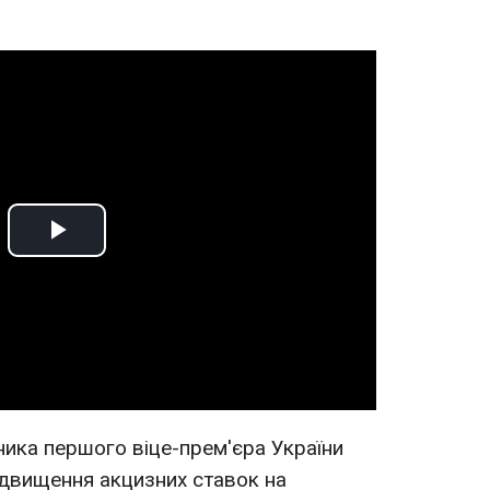
Play
Video
ника першого віце-прем'єра України
двищення акцизних ставок на