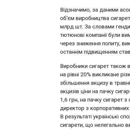
Відзначимо, за даними асоц
об'єм виробництва сигарет 
млрд шт. За словами генди
тютюнові компанії були в
через зниження попиту, ви
останнім підвищенням став
Виробники сигарет також 
на рівні 20% викликане різ
збільшення акцизу в травн
акцизів ціни на пачку сигар
1,6 грн, на пачку сигарет з 
директор з корпоративних 
В результаті українські с
сигарети, що нелегально вв