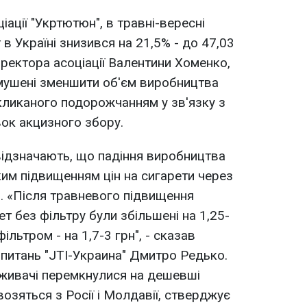
іації "Укртютюн", в травні-вересні
в Україні знизився на 21,5% - до 47,03
ректора асоціації Валентини Хоменко,
имушені зменшити об'єм виробництва
кликаного подорожчанням у зв'язку з
ок акцизного збору.
відзначають, що падіння виробництва
ким підвищенням цін на сигарети через
і. «Після травневого підвищення
ет без фільтру були збільшені на 1,25-
фільтром - на 1,7-3 грн", - сказав
питань "JTI-Украина" Дмитро Редько.
поживачі перемкнулися на дешевші
озяться з Росії і Молдавії, стверджує