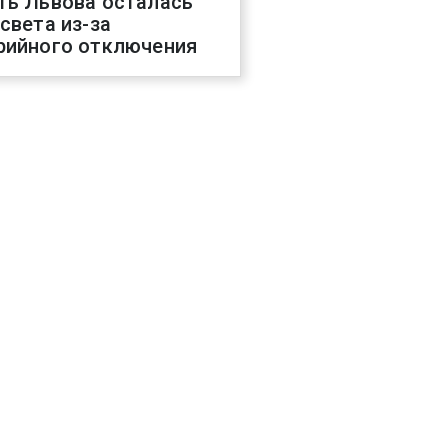
ть Львова осталась
 света из-за
рийного отключения