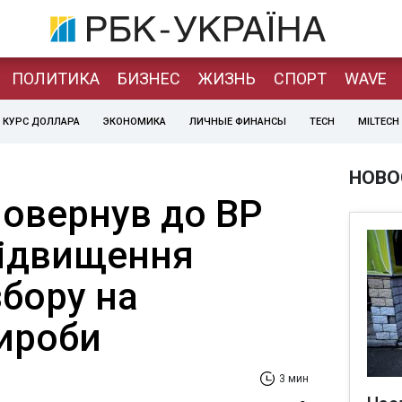
ПОЛИТИКА
БИЗНЕС
ЖИЗНЬ
СПОРТ
WAVE
КУРС ДОЛЛАРА
ЭКОНОМИКА
ЛИЧНЫЕ ФИНАНСЫ
TECH
MILTECH
НОВО
овернув до ВР
підвищення
збору на
ироби
3 мин