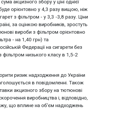
сума акцизного збору у ціні однієї
буде орієнтовно у 4,3 разу вищою, ніж
гарет з фільтром - у 3,3 -3,8 разу. Ціни
аїні, за оцінкою виробників, зростуть
ютюнові вироби з фільтром орієнтовно
льтра - на 1,40 грн) та
сійській Федерації на сигарети без
 з фільтром низького класу в 1,5-2
ворити ризик надходження до України
наголошується в повідомленні. Також
тавки акцизного збору на тютюнові
корочення виробництва і, відповідно,
ажу, що вплине на об'єм надходжень