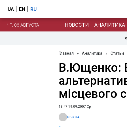
UA
EN
RU
НОВОСТИ
АНАЛИТИКА
ЧТ, 06 АВГУСТА
О
Главная
»
Аналитика
»
Статьи
В.Ющенко: В
альтернати
місцевого 
13:47 19.09.2007 Ср
RBC.UA