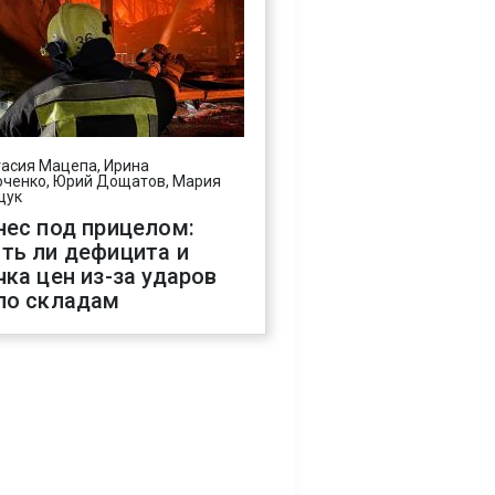
асия Мацепа, Ирина
ченко, Юрий Дощатов, Мария
щук
нес под прицелом:
ть ли дефицита и
чка цен из-за ударов
по складам