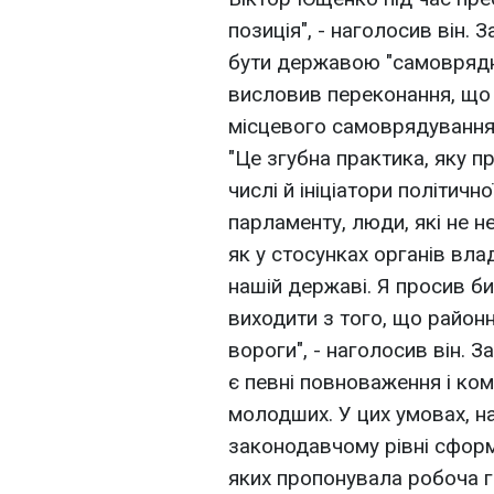
позиція", - наголосив він.
бути державою "самоврядн
висловив переконання, що
місцевого самоврядування,
"Це згубна практика, яку п
числі й ініціатори політичн
парламенту, люди, які не не
як у стосунках органів влад
нашій державі. Я просив би
виходити з того, що районн
вороги", - наголосив він. 
є певні повноваження і ком
молодших. У цих умовах, на
законодавчому рівні сформ
яких пропонувала робоча г