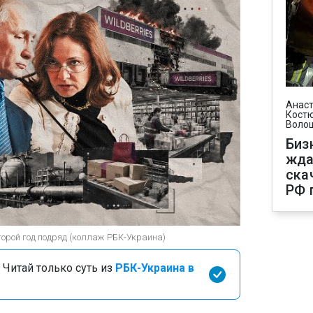
Анаст
Костю
Воло
Биз
жда
ска
РФ 
торой год подряд (коллаж РБК-Украина)
 Читай только суть из
РБК-Украина в