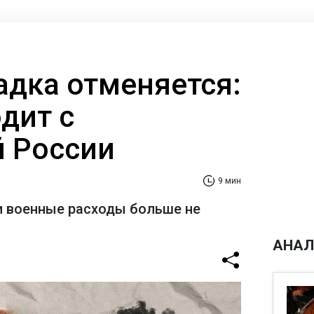
адка отменяется:
дит с
 России
9 мин
и военные расходы больше не
АНАЛ