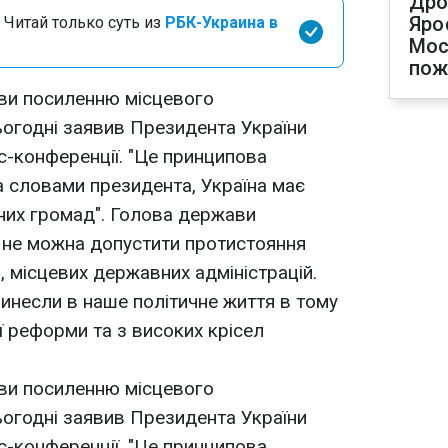
Дро
Яро
 Читай только суть из
РБК-Украина в
Мос
пож
иви посиленню місцевого
огодні заявив Президента України
с-конференції. "Це принципова
 За словами президента, Україна має
их громад". Голова держави
 не можна допустити протистояння
 місцевих державних адміністрацій.
ринесли в наше політичне життя в тому
ої реформи та з високих крісел
иви посиленню місцевого
огодні заявив Президента України
с-конференції. "Це принципова