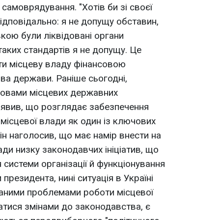
самоврядування. "Хотів би зі своєї
ідповідально: я не допущу обставин,
кою були ліквідовані органи
таких стандартів я не допущу. Це
ти місцеву владу фінансовою
ва держави. Раніше сьогодні,
ловами місцевих державних
аявив, що розглядає забезпечення
 місцевої влади як один із ключових
Він наголосив, що має намір внести на
ди низку законодавчих ініціатив, що
системи організації й функціонування
президента, нині ситуація в Україні
ваними проблемами роботи місцевої
тися змінами до законодавства, є