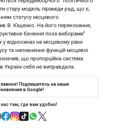
осуються передвиборчого "політичного
ути стару модель піраміди рад, що є,
нням статусу місцевого
ив В. Ющенко. На його переконання,
руктивне бачення поза виборами"
х у відносинах на місцевому рівні
су та наповнення функцій місцевої
азначив, що пропорційна система
 в Україні себе не виправдала.
главное! Подпишитесь на наши
новления в Google!
 нас там, где вам удобно!