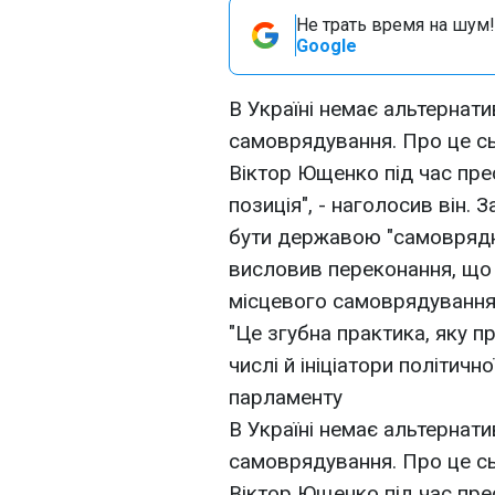
Не трать время на шум!
Google
В Україні немає альтернат
самоврядування. Про це сь
Віктор Ющенко під час пре
позиція", - наголосив він.
бути державою "самоврядн
висловив переконання, що
місцевого самоврядування,
"Це згубна практика, яку п
числі й ініціатори політичн
парламенту
В Україні немає альтернат
самоврядування. Про це сь
Віктор Ющенко під час пре