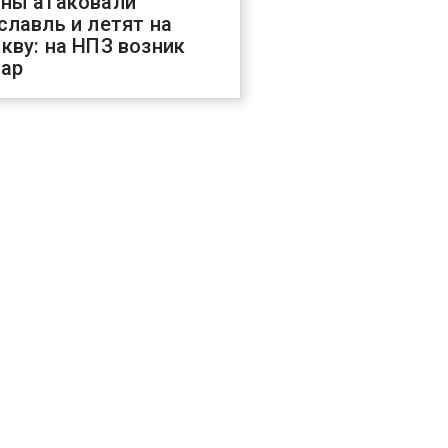
ны атаковали
славль и летят на
кву: на НПЗ возник
ар