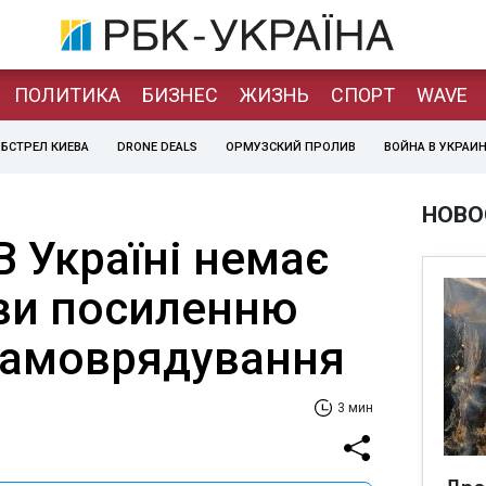
ПОЛИТИКА
БИЗНЕС
ЖИЗНЬ
СПОРТ
WAVE
БСТРЕЛ КИЕВА
DRONE DEALS
ОРМУЗСКИЙ ПРОЛИВ
ВОЙНА В УКРАИ
НОВО
 Україні немає
ви посиленню
самоврядування
3 мин