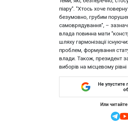
теми, які, безперечно, ст
піару". "Хтось хоче поверн
безумовно, грубим поруше
самоврядування", – зазнач
влада повинна мати "конст
шляху гармонізації існуючи
проблем, формування стату
влади. Також, президент з
виборів на місцевому рівні
Не упустите 
об
Или читайте