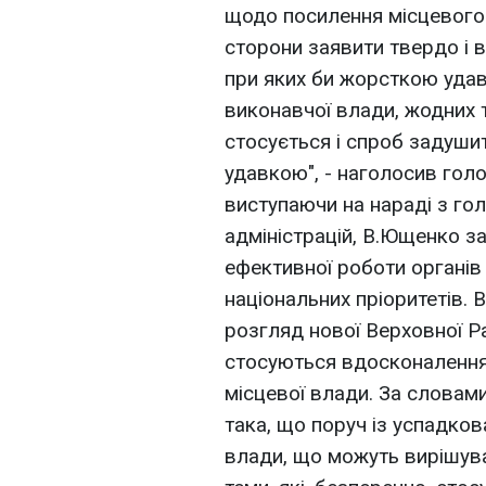
щодо посилення місцевого 
сторони заявити твердо і в
при яких би жорсткою удав
виконавчої влади, жодних 
стосується і спроб задуши
удавкою", - наголосив голо
виступаючи на нараді з го
адміністрацій, В.Ющенко з
ефективної роботи органів
національних пріоритетів. 
розгляд нової Верховної Ра
стосуються вдосконалення 
місцевої влади. За словами 
така, що поруч із успадко
влади, що можуть вирішува