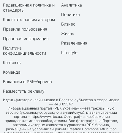
Редакционная политика и
Аналитика
стандарты
Политика
Как стать нашим автором
Бизнес
Правила пользования
Жизнь
Правовая информация
Развлечения
Политика
Lifestyle
конфиденциальности
Контакты
Команда
Вакансии в РБК-Украина
Разместить рекламу
Идентификатор онлайн-медиа в Реестре субъектов в сфере медиа
— R40-05347
Информационный портал «РБК-Украина» имеет трехязычную
версию (украинскую, русскую и английскую), главная страница
портала –
https://www.rbc.ua
. Фотографии, изображения
принадлежат их правообладателям. Все фотографии на Портале,
авторами которых являются журналисты РБК-Украина,
размещены на условиях лицензии Creative Commons Attribution