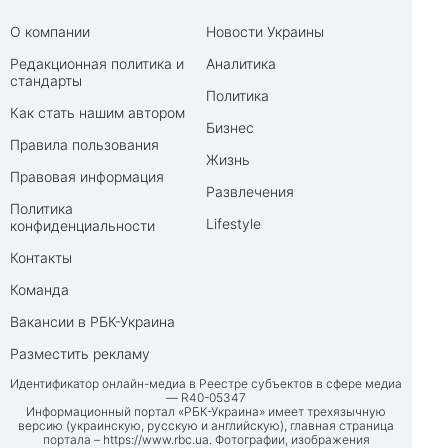
О компании
Новости Украины
Редакционная политика и
Аналитика
стандарты
Политика
Как стать нашим автором
Бизнес
Правила пользования
Жизнь
Правовая информация
Развлечения
Политика
Lifestyle
конфиденциальности
Контакты
Команда
Вакансии в РБК-Украина
Разместить рекламу
Идентификатор онлайн-медиа в Реестре субъектов в сфере медиа
— R40-05347
Информационный портал «РБК-Украина» имеет трехязычную
версию (украинскую, русскую и английскую), главная страница
портала –
https://www.rbc.ua
. Фотографии, изображения