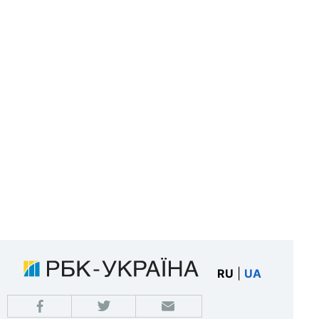
RU
|
UA