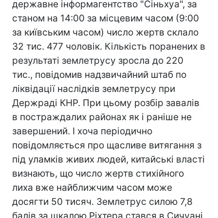
державне інформагентство "Сіньхуа", за
станом на 14:00 за місцевим часом (9:00
за київським часом) число жертв склало
32 тис. 477 чоловік. Кількість поранених в
результаті землетрусу зросла до 220
тис., повідомив надзвичайний штаб по
ліквідації наслідків землетрусу при
Держраді КНР. При цьому розбір завалів
в постраждалих районах як і раніше не
завершений. І хоча періодично
повідомляється про щасливе витягання з
під уламків живих людей, китайські власті
визнають, що число жертв стихійного
лиха вже найближчим часом може
досягти 50 тисяч. Землетрус силою 7,8
балів за шкалою Ріхтера стався в Сичуані