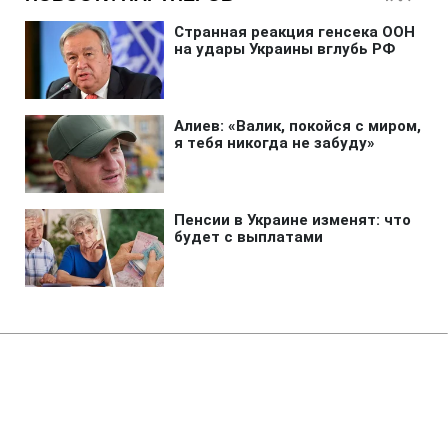
Главная
»
Аналитика
»
Статьи
Дж.Буш: Створення
палестинської держави - шлях