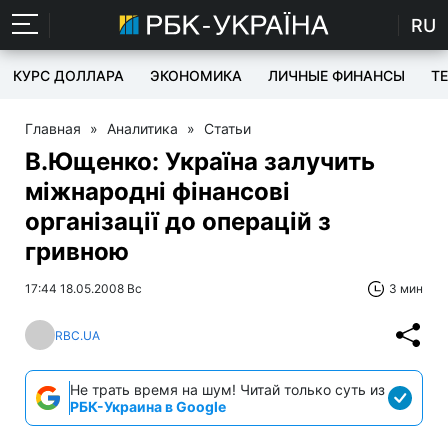
RU
КУРС ДОЛЛАРА
ЭКОНОМИКА
ЛИЧНЫЕ ФИНАНСЫ
T
Главная
»
Аналитика
»
Статьи
В.Ющенко: Україна залучить
міжнародні фінансові
організації до операцій з
гривною
17:44 18.05.2008 Вс
3 мин
RBC.UA
Не трать время на шум! Читай только суть из
РБК-Украина в Google