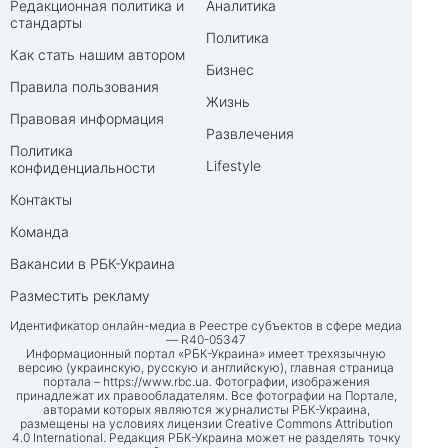
Редакционная политика и
Аналитика
стандарты
Политика
Как стать нашим автором
Бизнес
Правила пользования
Жизнь
Правовая информация
Развлечения
Политика
Lifestyle
конфиденциальности
Контакты
Команда
Вакансии в РБК-Украина
Разместить рекламу
Идентификатор онлайн-медиа в Реестре субъектов в сфере медиа
— R40-05347
Информационный портал «РБК-Украина» имеет трехязычную
версию (украинскую, русскую и английскую), главная страница
портала –
https://www.rbc.ua
. Фотографии, изображения
принадлежат их правообладателям. Все фотографии на Портале,
авторами которых являются журналисты РБК-Украина,
размещены на условиях лицензии Creative Commons Attribution
4.0 International. Редакция РБК-Украина может не разделять точку