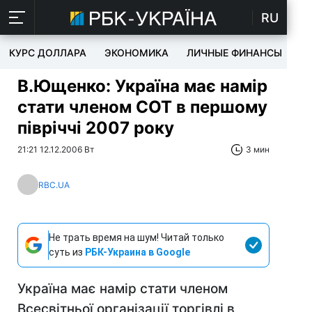
RU
КУРС ДОЛЛАРА
ЭКОНОМИКА
ЛИЧНЫЕ ФИНАНСЫ
T
В.Ющенко: Україна має намір
стати членом СОТ в першому
півріччі 2007 року
21:21 12.12.2006 Вт
3 мин
RBC.UA
Не трать время на шум! Читай только
суть из
РБК-Украина в Google
Україна має намір стати членом
Всесвітньої організації торгівлі в