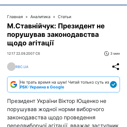
Главная
»
Аналитика
»
Статьи
М.Ставнійчук: Президент не
порушував законодавства
щодо агітації
12:17 22.09.2007 Сб
3 мин
RBC.UA
Не трать время на шум! Читай только суть из
РБК-Украина в Google
Президент України Віктор Ющенко не
порушував жодної норми виборчого
законодавства щодо проведення
передвиборчої агітації, вважає заступник