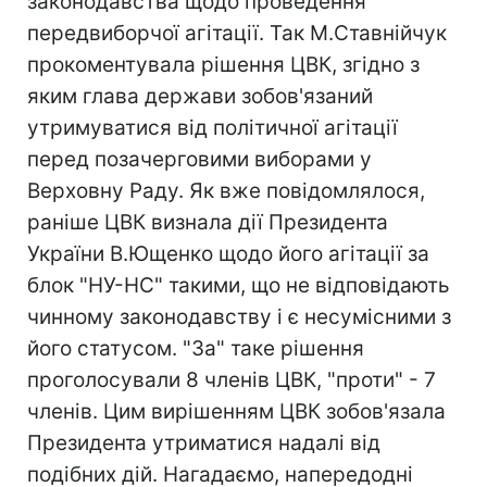
законодавства щодо проведення
передвиборчої агітації. Так М.Ставнійчук
прокоментувала рішення ЦВК, згідно з
яким глава держави зобов'язаний
утримуватися від політичної агітації
перед позачерговими виборами у
Верховну Раду. Як вже повідомлялося,
раніше ЦВК визнала дії Президента
України В.Ющенко щодо його агітації за
блок "НУ-НС" такими, що не відповідають
чинному законодавству і є несумісними з
його статусом. "За" таке рішення
проголосували 8 членів ЦВК, "проти" - 7
членів. Цим вирішенням ЦВК зобов'язала
Президента утриматися надалі від
подібних дій. Нагадаємо, напередодні