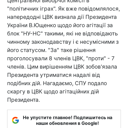
Центральної виборчої комісії в
"політичних іграх". Як вже повідомлялося,
напередодні ЦВК визнала дії Президента
України В.Ющенко щодо його агітації за
блок "НУ-НС" такими, які не відповідають
чинному законодавству і є несумісними з
його статусом. "За" таке рішення
проголосували 8 членів ЦВК, "проти" - 7
членів. Цим вирішенням ЦВК зобов'язала
Президента утриматися надалі від
подібних дій. Нагадаємо, СПУ подало
скаргу в ЦВК щодо агітаційних дій
Президента.
Не упустите главное! Подпишитесь на
наши обновления в Google!