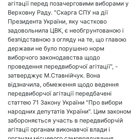
агітації перед позачерговими виборами у
Верховну Раду. "Скарга СПУ на дії
Президента України, яку частково
задовольнила ЦВК, є необгрунтованою і
безпідставною з огляду на те, що главою
держави не було порушено норм
виборчого законодавства щодо
проведення передвиборчої агітації", -
затверджує М.Ставнійчук. Вона
відзначила, обмеження щодо ведення
передвиборчої агітації передбачені
статтею 71 Закону України "Про вибори
народних депутатів України". Цим законом
забороняється участь в передвиборчій
агітації органам виконавчої влади і
органам місцевого самоврядування,