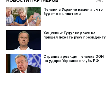
Главная
»
Аналитика
»
Статьи
Іран: Санкції не зупинять
розвиток ядерної програми