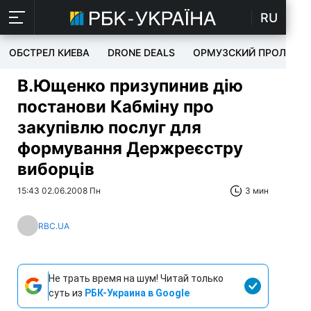
RU
ОБСТРЕЛ КИЕВА
DRONE DEALS
ОРМУЗСКИЙ ПРОЛИВ
В.Ющенко призупинив дію
постанови Кабміну про
закупівлю послуг для
формування Держреєстру
виборців
15:43 02.06.2008 Пн
3 мин
RBC.UA
Не трать время на шум! Читай только
суть из
РБК-Украина в Google