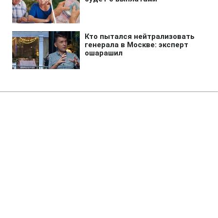
Главная
»
Аналитика
»
Статьи
О.Шлапак: Україна має
внутрішні проблеми з
регулюванням ринку зерна
13:56 21.09.2007 Пт
3 мин
RBC.UA