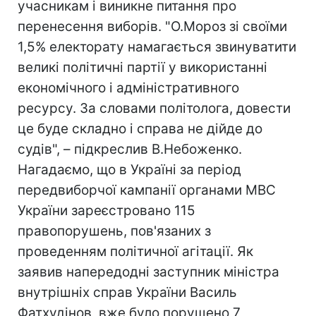
учасникам і виникне питання про
перенесення виборів. "О.Мороз зі своїми
1,5% електорату намагається звинуватити
великі політичні партії у використанні
економічного і адміністративного
ресурсу. За словами політолога, довести
це буде складно і справа не дійде до
судів", – підкреслив В.Небоженко.
Нагадаємо, що в Україні за період
передвиборчої кампанії органами МВС
України зареєстровано 115
правопорушень, пов'язаних з
проведенням політичної агітації. Як
заявив напередодні заступник міністра
внутрішніх справ України Василь
Фатхудінов, вже було порушено 7