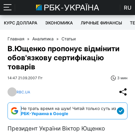
RU
КУРС ДОЛЛАРА
ЭКОНОМИКА
ЛИЧНЫЕ ФИНАНСЫ
T
Главная
»
Аналитика
»
Статьи
В.Ющенко пропонує відмінити
обов'язкову сертифікацію
товарів
14:47 21.09.2007 Пт
3 мин
RBC.UA
Не трать время на шум! Читай только суть из
РБК-Украина в Google
Президент України Віктор Ющенко