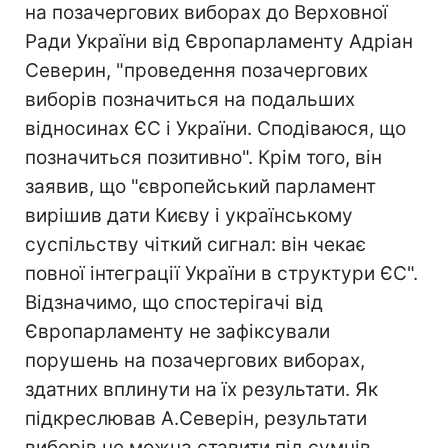
на позачергових виборах до Верховної
Ради України від Європарламенту Адріан
Северин, "проведення позачергових
виборів позначиться на подальших
відносинах ЄС і України. Сподіваюся, що
позначиться позитивно". Крім того, він
заявив, що "європейський парламент
вирішив дати Києву і українському
суспільству чіткий сигнал: він чекає
повної інтеграції України в структури ЄС".
Відзначимо, що спостерігачі від
Європарламенту не зафіксували
порушень на позачергових виборах,
здатних вплинути на їх результати. Як
підкреслював А.Северін, результати
виборів не можна ставити під сумнів,