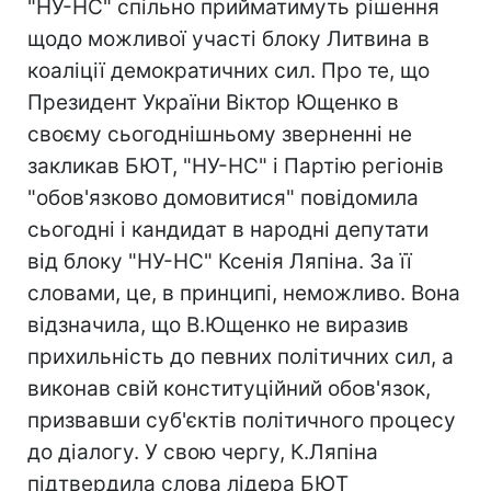
"НУ-НС" спільно прийматимуть рішення
щодо можливої участі блоку Литвина в
коаліції демократичних сил. Про те, що
Президент України Віктор Ющенко в
своєму сьогоднішньому зверненні не
закликав БЮТ, "НУ-НС" і Партію регіонів
"обов'язково домовитися" повідомила
сьогодні і кандидат в народні депутати
від блоку "НУ-НС" Ксенія Ляпіна. За її
словами, це, в принципі, неможливо. Вона
відзначила, що В.Ющенко не виразив
прихильність до певних політичних сил, а
виконав свій конституційний обов'язок,
призвавши суб'єктів політичного процесу
до діалогу. У свою чергу, К.Ляпіна
підтвердила слова лідера БЮТ