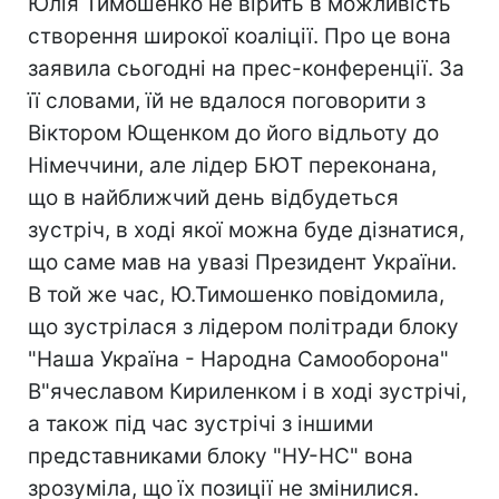
Юлія Тимошенко не вірить в можливість
створення широкої коаліції. Про це вона
заявила сьогодні на прес-конференції. За
її словами, їй не вдалося поговорити з
Віктором Ющенком до його відльоту до
Німеччини, але лідер БЮТ переконана,
що в найближчий день відбудеться
зустріч, в ході якої можна буде дізнатися,
що саме мав на увазі Президент України.
В той же час, Ю.Тимошенко повідомила,
що зустрілася з лідером політради блоку
"Наша Україна - Народна Самооборона"
В"ячеславом Кириленком і в ході зустрічі,
а також під час зустрічі з іншими
представниками блоку "НУ-НС" вона
зрозуміла, що їх позиції не змінилися.