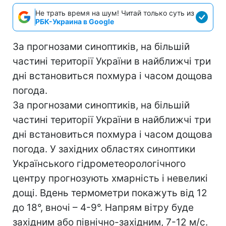
Не трать время на шум! Читай только суть из
РБК-Украина в Google
За прогнозами синоптиків, на більшій
частині території України в найближчі три
дні встановиться похмура і часом дощова
погода.
За прогнозами синоптиків, на більшій
частині території України в найближчі три
дні встановиться похмура і часом дощова
погода. У західних областях синоптики
Українського гідрометеорологічного
центру прогнозують хмарність і невеликі
дощі. Вдень термометри покажуть від 12
до 18°, вночі – 4-9°. Напрям вітру буде
західним або північно-західним, 7-12 м/с.