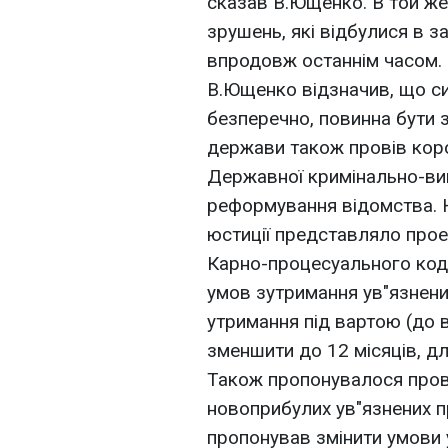
сказав В.Ющенко. В той же
зрушень, які відбулися в 
впродовж останнім часом. 
В.Ющенко відзначив, що си
безперечно, повинна бути 
держави також провів коро
Державної кримінально-ви
реформування відомства. 
юстиції представляло прое
Карно-процесуального коде
умов зутримання ув"язнених
утримання під вартою (до
зменшити до 12 місяців, дл
Також пропонувалося про
новоприбулих ув"язнених пр
пропонував змінити умови 