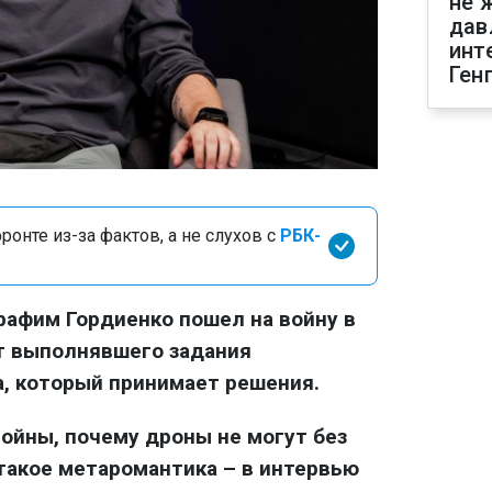
не 
дав
инт
Ген
онте из-за фактов, а не слухов с
РБК-
афим Гордиенко пошел на войну в
от выполнявшего задания
, который принимает решения.
войны, почему дроны не могут без
 такое метаромантика – в интервью