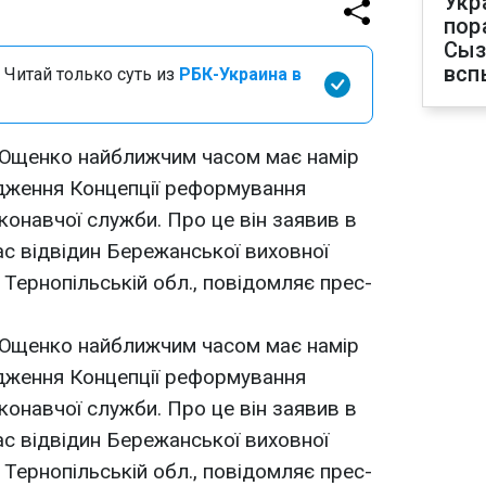
Укр
пор
Сыз
всп
 Читай только суть из
РБК-Украина в
 Ющенко найближчим часом має намір
рдження Концепції реформування
онавчої служби. Про це він заявив в
ас відвідин Бережанської виховної
в Тернопільській обл., повідомляє прес-
 Ющенко найближчим часом має намір
рдження Концепції реформування
онавчої служби. Про це він заявив в
ас відвідин Бережанської виховної
в Тернопільській обл., повідомляє прес-