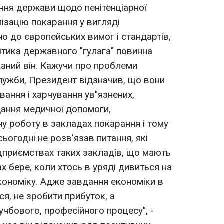
ння держави щодо пенітенціарної
ізацію покарання у вигляді
о до європейських вимог і стандартів,
ітика державного "гулага" повинна
онаний він. Кажучи про проблеми
лужби, Президент відзначив, що вони
ання і харчування ув"язнених,
дання медичної допомоги,
ну роботу в закладах покарання і тому
сьогодні не розв'язав питання, які
дприємствах таких закладів, що мають
 бере, коли хтось в уряді дивиться на
економіку. Адже завдання економіки в
ся, не зробити прибуток, а
чбового, професійного процесу", -