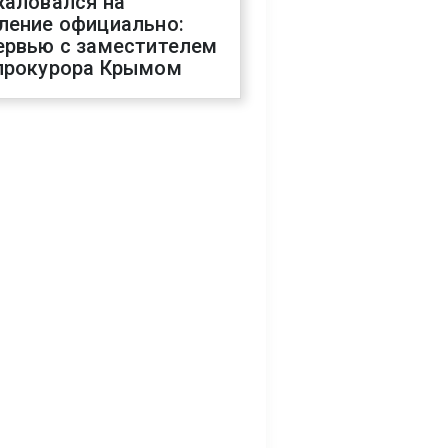
жаловался на
ление официально:
ервью с заместителем
прокурора Крымом