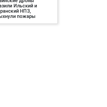
аинские дроны
азили Ильский и
ранский НПЗ,
ыхнули пожары