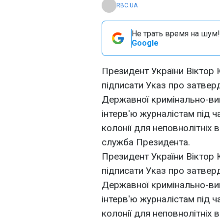
RBC.UA
Не трать время на шум!
Google
Президент України Віктор
підписати Указ про затве
Державної кримінально-вик
інтерв'ю журналістам під ч
колонії для неповнолітніх 
служба Президента.
Президент України Віктор
підписати Указ про затве
Державної кримінально-вик
інтерв'ю журналістам під ч
колонії для неповнолітніх 