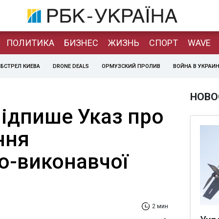
ПОЛИТИКА
БИЗНЕС
ЖИЗНЬ
СПОРТ
WAVE
БСТРЕЛ КИЕВА
DRONE DEALS
ОРМУЗСКИЙ ПРОЛИВ
ВОЙНА В УКРАИ
НОВО
ідпише Указ про
ння
о-виконавчої
2 мин