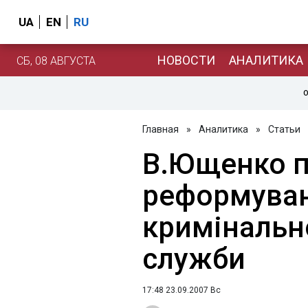
UA
EN
RU
НОВОСТИ
АНАЛИТИКА
СБ, 08 АВГУСТА
О
Главная
»
Аналитика
»
Статьи
В.Ющенко п
реформува
кримінальн
служби
17:48 23.09.2007 Вс