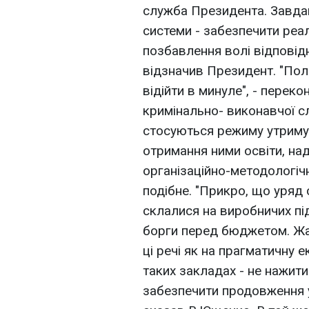
служба Президента. Завда
системи - забезпечити реал
позбавлення волі відповідн
відзначив Президент. "Пол
відійти в минуле", - перек
кримінально- виконавчої с
стосуються режиму утримув
отримання ними освіти, на
організаційно-методологіч
подібне. "Прикро, що уряд 
склалися на виробничих пі
борги перед бюджетом. Жах
ці речі як на прагматичну 
таких закладах - не нажити
забезпечити продовження у