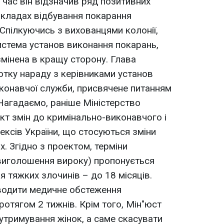
 час він відзначив ряд позитивних
закладах відбування покарання
Спілкуючись з вихованцями колонії,
стема установ виконання покарань,
змінена в кращу сторону. Глава
тку нараду з керівниками установ
конавчої служби, присвячене питанням
Нагадаємо, раніше Міністерство
кт змін до кримінально-виконавчого і
ксів України, що стосуються зміни
. Згідно з проектом, терміни
 виголошення вироку) пропонується
я тяжких злочинів – до 18 місяців.
водити медичне обстеження
отягом 2 тижнів. Крім того, Мін"юст
утримування жінок, а саме скасувати