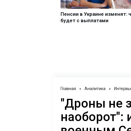
Главная
»
Аналитика
»
Интервь
"Дроны не 
наоборот": 
военным С