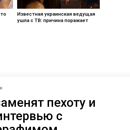
ю
заменят пехоту и
интервью с
ерафимом