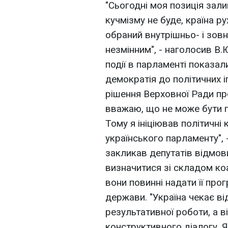
"Сьогодні моя позиція зал
кучмізму не буде, країна 
обраний внутрішньо- і зов
незмінним", - наголосив В
події в парламенті показал
демократія до політичних іг
рішення Верховної Ради пр
вважаю, що не може бути г
Тому я ініціював політичні 
українського парламенту",
закликав депутатів відмов
визначитися зі складом коа
вони повинні надати її про
держави. "Україна чекає ві
результативної роботи, а від
конструктивного діалогу.