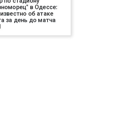
р по стадиону
рноморец" в Одессе:
 известно об атаке
га за день до матча
Л