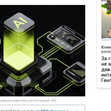
Юлия
руков
За 
не 
дав
инт
Ген
даже для новичков (иллюстрация: ИИ)