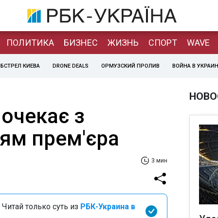
ПОЛИТИКА
БИЗНЕС
ЖИЗНЬ
СПОРТ
WAVE
БСТРЕЛ КИЕВА
DRONE DEALS
ОРМУЗСКИЙ ПРОЛИВ
ВОЙНА В УКРАИ
НОВО
очекає з
ям прем'єра
3 мин
 Читай только суть из
РБК-Украина в