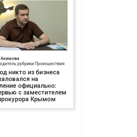
 Акимова
одитель рубрики Происшествия
год никто из бизнеса
жаловался на
ление официально:
ервью с заместителем
прокурора Крымом