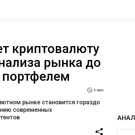
ает криптовалюту
анализа рынка до
 портфелем
6 мин
лютном рынке становится гораздо
ению современных
стентов
АНАЛ