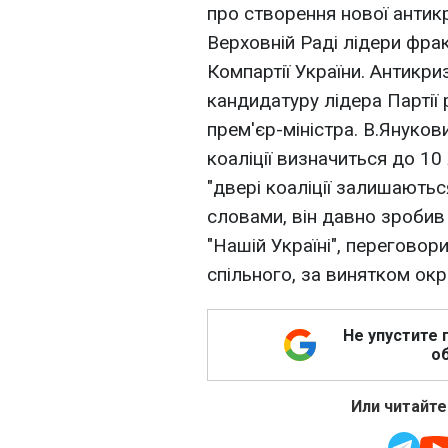
про створення нової антикр
Верховній Раді лідери фракці
Компартії України. Антикр
кандидатуру лідера Партії 
прем'єр-міністра. В.Януко
коаліції визначиться до 10
"двері коаліції залишаютьс
словами, він давно зробив
"Нашій Україні", переговор
спільного, за винятком окр
Не упустите 
об
Или читайте