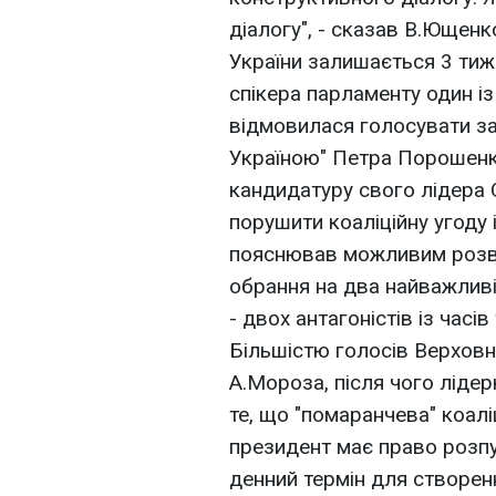
діалогу", - сказав В.Ющен
України залишається 3 тиж
спікера парламенту один із 
відмовилася голосувати за
Україною" Петра Порошенк
кандидатуру свого лідера
порушити коаліційну угоду 
пояснював можливим розва
обрання на два найважлив
- двох антагоністів із часі
Більшістю голосів Верхов
А.Мороза, після чого лід
те, що "помаранчева" коалі
президент має право розпу
денний термін для створен