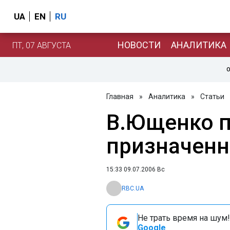
UA
EN
RU
НОВОСТИ
АНАЛИТИКА
ПТ, 07 АВГУСТА
О
Главная
»
Аналитика
»
Статьи
В.Ющенко п
призначенн
15:33 09.07.2006 Вс
RBC.UA
Не трать время на шум!
Google