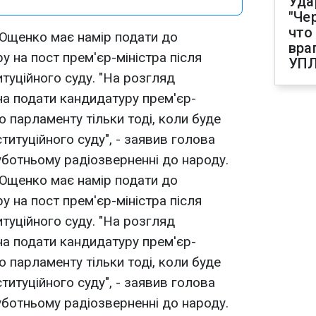
Уда
"Че
что
 Ющенко має намір подати до
вра
 на пост прем'єр-міністра після
УП
туційного суду. "На розгляд
на подати кандидатуру прем'єр-
до парламенту тільки тоді, коли буде
титуційного суду", - заявив голова
ботньому радіозверненні до народу.
 Ющенко має намір подати до
 на пост прем'єр-міністра після
туційного суду. "На розгляд
на подати кандидатуру прем'єр-
до парламенту тільки тоді, коли буде
титуційного суду", - заявив голова
ботньому радіозверненні до народу.