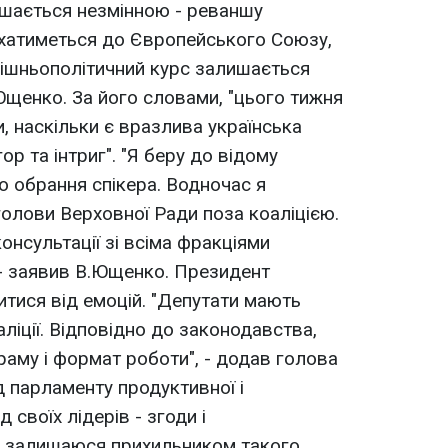
ишається незмінною - реваншу
рухатиметься до Європейського Союзу,
нішньополітичний курс залишається
.Ющенко. За його словами, "цього тижня
и, наскільки є вразлива українська
ор та інтриг". "Я беру до відому
о обрання спікера. Водночас я
олови Верховної Ради поза коаліцією.
консультації зі всіма фракціями
 - заявив В.Ющенко. Президент
итися від емоцій. "Депутати мають
ліції. Відповідно до законодавства,
граму і формат роботи", - додав голова
д парламенту продуктивної і
 своїх лідерів - згоди і
 Я залишаюся прихильником такого