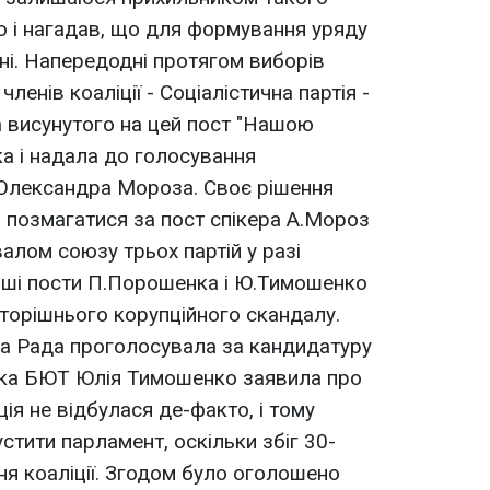
ко і нагадав, що для формування уряду
ні. Напередодні протягом виборів
членів коаліції - Соціалістична партія -
 висунутого на цей пост "Нашою
а і надала до голосування
 Олександра Мороза. Своє рішення
і позмагатися за пост спікера А.Мороз
лом союзу трьох партій у разі
іші пости П.Порошенка і Ю.Тимошенко
в торішнього корупційного скандалу.
на Рада проголосувала за кандидатуру
ерка БЮТ Юлія Тимошенко заявила про
ція не відбулася де-факто, і тому
стити парламент, оскільки збіг 30-
ня коаліції. Згодом було оголошено