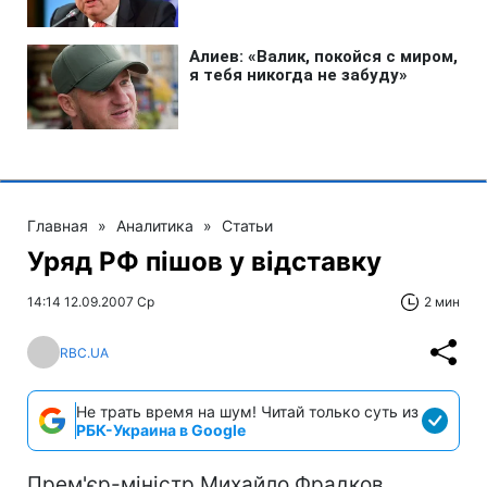
Главная
»
Аналитика
»
Статьи
Уряд РФ пішов у відставку
14:14 12.09.2007 Ср
2 мин
RBC.UA
Не трать время на шум! Читай только суть из
РБК-Украина в Google
Прем'єр-міністр Михайло Фрадков