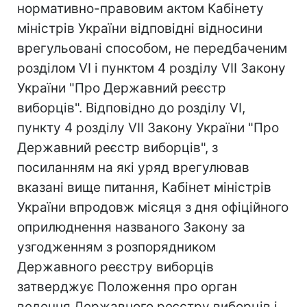
нормативно-правовим актом Кабінету
міністрів України відповідні відносини
врегульовані способом, не передбаченим
розділом VI і пунктом 4 розділу VII Закону
України "Про Державний реєстр
виборців". Відповідно до розділу VI,
пункту 4 розділу VII Закону України "Про
Державний реєстр виборців", з
посиланням на які уряд врегулював
вказані вище питання, Кабінет міністрів
України впродовж місяця з дня офіційного
оприлюднення названого Закону за
узгодженням з розпорядником
Державного реєстру виборців
затверджує Положення про орган
ведення Державного реєстру виборців і