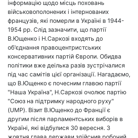
інформацію щодо місць поховань
військовополонених і інтернованих
французів, які померли в Україні в 1944-
1954 рр. Слід зазначити, що партії
В.Ющенко і Н.Саркозі входять до
об'єднання правоцентристських
консервативних партій Європи. Обидва
політики вже деілька разів зустрічалися
під час самітів цієї організації. Нагадаємо,
що В.Ющенко є почесним главою партії
"Наша Україна", Н.Саркозі очолює партію
"Союз на підтримку народного руху"
(UMP). Візит В.Ющенко до Франції є
другим після парламентських виборів в
Україні, які відбулися 30 вересня. 3
жовтня глава держави здійснив робочий