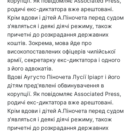
корупції. Як повідомляє Associated Press,
родичі екс-диктатора вже арештовані.
Крім вдови і дітей А.Піночета перед судом
з'являться і деякі діячі режиму, також
причетні до розкрадання державних
коштів. Зокрема, мова йде про
високопоставлених офіцерів чилійської
армії, секретарку екс-диктатора і одного
з його адвокатів.
Вдові Аугусто Піночета Лусії Іріарт і його
дітям пред'явлені обвинувачення в
корупції. Як повідомляє Associated Press,
родичі екс-диктатора вже арештовані.
Крім вдови і дітей А.Піночета перед судом
з'являться і деякі діячі режиму, також
причетні до розкрадання державних