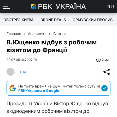
RU
ОБСТРЕЛ КИЕВА
DRONE DEALS
ОРМУЗСКИЙ ПРОЛИВ
Главная
»
Аналитика
»
Статьи
В.Ющенко відбув з робочим
візитом до Франції
09:07 05.10.2007 Пт
2 мин
RBC.UA
Не трать время на шум! Читай только суть из
РБК-Украина в Google
Президент України Віктор Ющенко відбув
з одноденним робочим візитом до