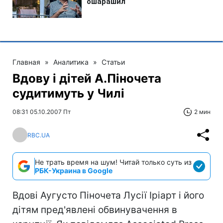
Главная
»
Аналитика
»
Статьи
Вдову і дітей А.Піночета
судитимуть у Чилі
08:31 05.10.2007 Пт
2 мин
RBC.UA
Не трать время на шум! Читай только суть из
РБК-Украина в Google
Вдові Аугусто Піночета Лусії Іріарт і його
дітям пред'явлені обвинувачення в