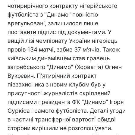
чотирирічного контракту нігерійського
футболіста з "Динамо" повністю
врегульовані, залишилося лише
поставити підпис під документами. У
вищій лізі чемпіонату України нігерієць
провів 134 матчі, забив 37 м'ячів. Також
київським динамівцем став гравець
загребського "Динамо" (Хорватія) Огнен
Вукоєвич. П'ятирічний контракт
півзахисника з новим клубом був у
присутності журналістів скріплений
підписами президента ФК "Динамо" Ігоря
Суркіса і самого футболіста. Деталі угоди
в частині трансферної вартості обидві
сторони вирішили не розголошувати.