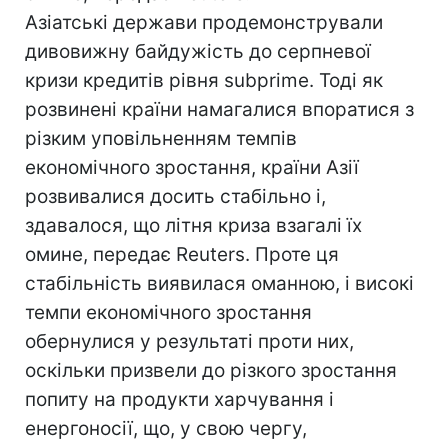
Азіатські держави продемонстрували
дивовижну байдужість до серпневої
кризи кредитів рівня subprime. Тоді як
розвинені країни намагалися впоратися з
різким уповільненням темпів
економічного зростання, країни Азії
розвивалися досить стабільно і,
здавалося, що літня криза взагалі їх
омине, передає Reuters. Проте ця
стабільність виявилася оманною, і високі
темпи економічного зростання
обернулися у результаті проти них,
оскільки призвели до різкого зростання
попиту на продукти харчування і
енергоносії, що, у свою чергу,