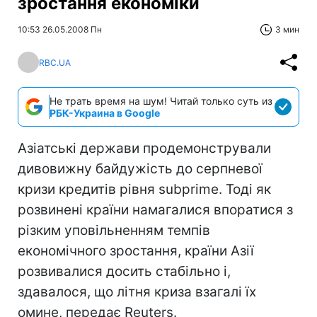
зростання економіки
10:53 26.05.2008 Пн
3 мин
RBC.UA
Не трать время на шум! Читай только суть из
РБК-Украина в Google
Азіатські держави продемонстрували
дивовижну байдужість до серпневої
кризи кредитів рівня subprime. Тоді як
розвинені країни намагалися впоратися з
різким уповільненням темпів
економічного зростання, країни Азії
розвивалися досить стабільно і,
здавалося, що літня криза взагалі їх
омине, передає Reuters.