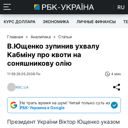
RU
КУРС ДОЛЛАРА
ЭКОНОМИКА
ЛИЧНЫЕ ФИНАНСЫ
T
Главная
»
Аналитика
»
Статьи
В.Ющенко зупинив ухвалу
Кабміну про квоти на
соняшникову олію
11:59 26.05.2008 Пн
4 мин
RBC.UA
Не трать время на шум! Читай только суть из
РБК-Украина в Google
Президент України Віктор Ющенко указом