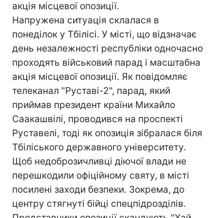
акція місцевої опозиції.
Напружена ситуація склалася в
понеділок у Тбілісі. У місті, що відзначає
день незалежності республіки одночасно
проходять військовий парад і масштабна
акція місцевої опозиції. Як повідомляє
телеканал "Руставі-2", парад, який
приймав президент країни Михайло
Саакашвілі, проводився на проспекті
Руставелі, тоді як опозиція зібралася біля
Тбіліського державного університету.
Щоб недоброзичливці діючої влади не
перешкодили офіційному святу, в місті
посилені заходи безпеки. Зокрема, до
центру стягнуті бійці спецпідрозділів.
Представники опозиції скандують "Хай