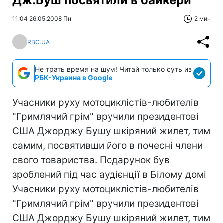
Дж.Буш посвятили в байкери
11:04 26.05.2008 Пн
2 мин
RBC.UA
Не трать время на шум! Читай только суть из
РБК-Украина в Google
Учасники руху мотоциклістів-любителів
"Гримлячий грім" вручили президентові
США Джорджу Бушу шкіряний жилет, тим
самим, посвятивши його в почесні члени
свого товариства. Подарунок був
зроблений під час аудієнції в Білому домі
Учасники руху мотоциклістів-любителів
"Гримлячий грім" вручили президентові
США Джорджу Бушу шкіряний жилет, тим