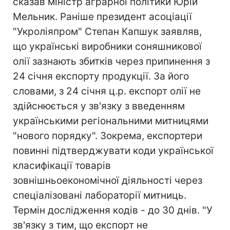
сказав міністр аграрної політики Юрій
Мельник. Раніше президент асоціації
"Укроліяпром" Степан Капшук заявляв,
що українські виробники соняшникової
олії зазнають збитків через припинення з
24 січня експорту продукції. За його
словами, з 24 січня ц.р. експорт олії не
здійснюється у зв'язку з введенням
українськими регіональними митницями
"нового порядку". Зокрема, експортери
повинні підтверджувати коди української
класифікації товарів
зовнішньоекономічної діяльності через
спеціалізовані лабораторії митниць.
Термін дослідження кодів - до 30 днів. "У
зв'язку з тим, що експорт не