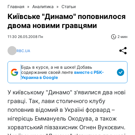
Главная
»
Аналитика
»
Статьи
Київське "Динамо" поповнилося
двома новими гравцями
11:30 26.05.2008 Пн
2 мин
RBC.UA
Будь в курсе, а не в шоке! Добавь
содержание своей ленте
вместе с РБК-
Украина в Google
У київському "Динамо" з'явилися два нові
гравці. Так, лави столичного клубу
поповнив відомий в Україні форвард –
нігерієць Еммануель Окодува, а також
хорватський півзахисник Огнен Вукоєвич.