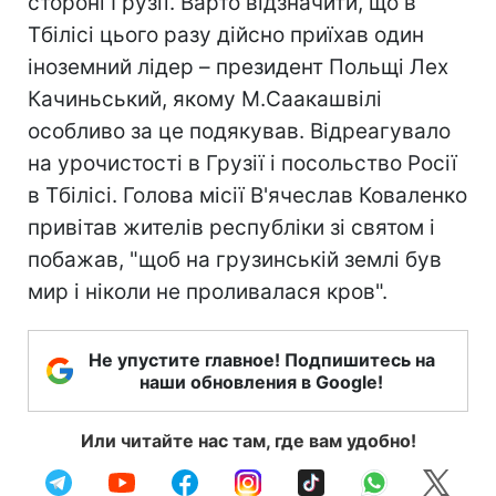
стороні Грузії. Варто відзначити, що в
Тбілісі цього разу дійсно приїхав один
іноземний лідер – президент Польщі Лех
Качиньський, якому М.Саакашвілі
особливо за це подякував. Відреагувало
на урочистості в Грузії і посольство Росії
в Тбілісі. Голова місії В'ячеслав Коваленко
привітав жителів республіки зі святом і
побажав, "щоб на грузинській землі був
мир і ніколи не проливалася кров".
Не упустите главное! Подпишитесь на
наши обновления в Google!
Или читайте нас там, где вам удобно!