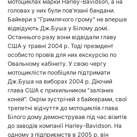
мотоциклах марки Harley-Вavidson, а на
головах у них були пов'язані бандани.
Байкери з "Гримлячого грому" не вперше
відвідують Дж.Буша у Білому домі.
Останнього разу вони відвідали главу
США у травні 2004 р. Тоді президент
особисто провів для них екскурсію по
Овальному кабінету. У свою чергу
мотоциклісти пообіцяли підтримати
Дж.Буша на виборах 2004 р. Діючий
глава США є прихильником "залізних
коней". Окрім зустрічей з байкерами, свої
трепетні відчуття до мотоциклів глава
Білого дому демонстрував під час візитів
до заводів компанії Harley-Вavidson. На
одному з підприємств в 2005 р. він