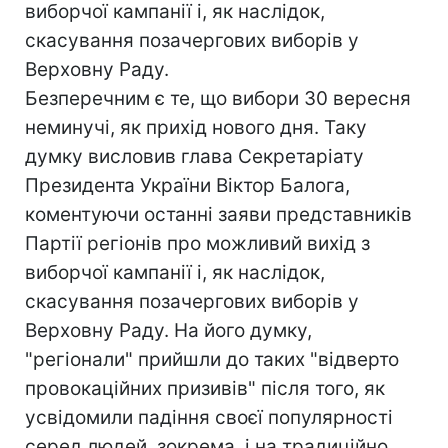
виборчої кампанії і, як наслідок,
скасування позачергових виборів у
Верховну Раду.
Безперечним є те, що вибори 30 вересня
неминучі, як прихід нового дня. Таку
думку висловив глава Секретаріату
Президента України Віктор Балога,
коментуючи останні заяви представників
Партії регіонів про можливий вихід з
виборчої кампанії і, як наслідок,
скасування позачергових виборів у
Верховну Раду. На його думку,
"регіонали" прийшли до таких "відверто
провокаційних призивів" після того, як
усвідомили падіння своєї популярності
серед людей, зокрема, і на традиційно