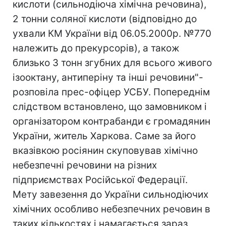
кислоти (сильнодіюча хімічна речовина),
2 тонни соляної кислоти (відповідно до
ухвали КМ України від 06.05.2000р. №770
належить до прекурсорів), а також
близько 3 тонн згубних для всього живого
ізооктану, антиперiну та іншi речовини"-
розповіла прес-офіцер УСБУ. Попереднім
слідством встановлено, що замовником і
організатором контрабанди є громадянин
України, житель Харкова. Саме за його
вказівкою росіянин скуповував хімічно
небезпечні речовини на різних
підприємствах Російської Федерації.
Мету завезення до України сильнодіючих
хімічних особливо небезпечних речовин в
таких кількостях і намагається зараз