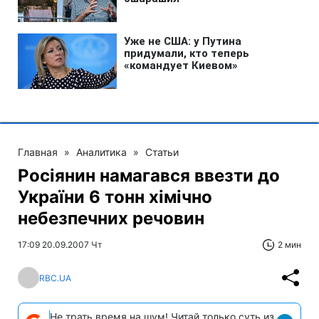
Главная
»
Аналитика
»
Статьи
Росіянин намагався ввезти до
України 6 тонн хімічно
небезпечних речовин
17:09 20.09.2007 Чт
2 мин
RBC.UA
Не трать время на шум! Читай только суть из