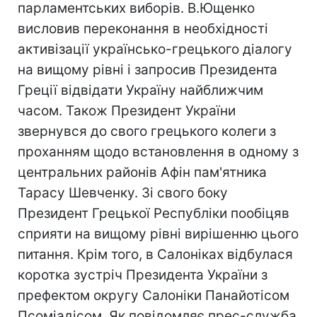
парламентських виборів. В.Ющенко
висловив переконання в необхідності
активізації українсько-грецького діалогу
на вищому рівні і запросив Президента
Греції відвідати Україну найближчим
часом. Також Президент України
звернувся до свого грецького колеги з
проханням щодо встановлення в одному з
центральних районів Афін пам'ятника
Тарасу Шевченку. Зі свого боку
Президент Грецької Республіки пообіцяв
сприяти на вищому рівні вирішенню цього
питання. Крім того, в Салоніках відбулася
коротка зустріч Президента України з
префектом округу Салоніки Панайотісом
Псоміадісом. Як повідомляє прес-служба