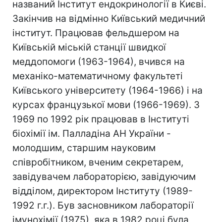
названий Інститут ендокринології в Києві.
Закінчив на відмінно Київський медичний
інститут. Працював фельдшером на
Київській міській станції швидкої
меддопомоги (1963-1964), вчився на
механіко-математичному факультеті
Київського університету (1964-1966) і на
курсах французької мови (1966-1969). З
1969 по 1992 рік працював в Інституті
біохімії ім. Палладіна АН України -
молодшим, старшим науковим
співробітником, вченим секретарем,
завідувачем лабораторією, завідуючим
відділом, директором Інституту (1989-
1992 г.г.). Був засновником лабораторії
імунохімії (1975), яка в 1982 році була