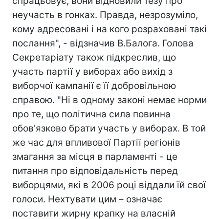
спрацьовує, вони відновили тезу про
неучасть в гонках. Правда, незрозуміло,
кому адресовані і на кого розраховані такі
послання", - відзначив В.Балога. Голова
Секретаріату також підкреслив, що
участь партії у виборах або вихід з
виборчої кампанії є її добровільною
справою. "Ні в одному законі немає норми
про те, що політична сила повинна
обов'язково брати участь у виборах. В той
же час для впливової Партії регіонів
змагання за місця в парламенті - це
питання про відповідальність перед
виборцями, які в 2006 році віддали їй свої
голоси. Нехтувати цим – означає
поставити жирну крапку на власній