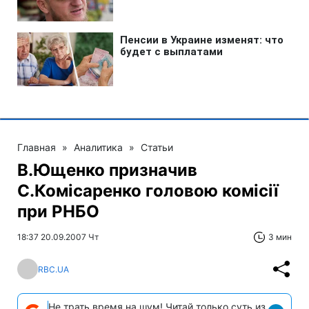
Главная
»
Аналитика
»
Статьи
В.Ющенко призначив
С.Комiсаренко головою комісії
при РНБО
18:37 20.09.2007 Чт
3 мин
RBC.UA
Не трать время на шум! Читай только суть из