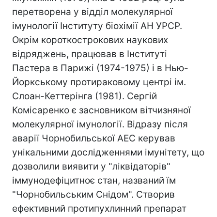
перетворена у відділ молекулярної
імунології Інституту біохімії АН УРСР.
Окрім короткострокових наукових
відряджень, працював в Інституті
Пастера в Парижі (1974-1975) і в Нью-
Йоркському протираковому центрі ім.
Слоан-Кеттерінга (1981). Сергій
Комісаренко є засновником вітчизняної
молекулярної імунології. Відразу після
аварії Чорнобильської АЕС керував
унікальними дослідженнями імунітету, що
дозволили виявити у "ліквідаторів"
іммунодефіцитноє стан, названий їм
"Чорнобильським Снідом". Створив
ефективний протипухлинний препарат