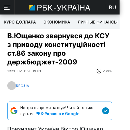
RU
КУРС ДОЛЛАРА
ЭКОНОМИКА
ЛИЧНЫЕ ФИНАНСЫ
T
В.Ющенко звернувся до КСУ
з приводу конституційності
ст.86 закону про
держбюджет-2009
13:50 02.01.2009 Пт
2 мин
RBC.UA
Не трать время на шум! Читай только
суть из
РБК-Украина в Google
Президент України Віктор Ющенко