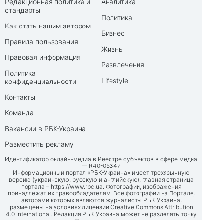
Редакционная политика и
Аналитика
стандарты
Политика
Как стать нашим автором
Бизнес
Правила пользования
Жизнь
Правовая информация
Развлечения
Политика
Lifestyle
конфиденциальности
Контакты
Команда
Вакансии в РБК-Украина
Разместить рекламу
Идентификатор онлайн-медиа в Реестре субъектов в сфере медиа
— R40-05347
Информационный портал «РБК-Украина» имеет трехязычную
версию (украинскую, русскую и английскую), главная страница
портала –
https://www.rbc.ua
. Фотографии, изображения
принадлежат их правообладателям. Все фотографии на Портале,
авторами которых являются журналисты РБК-Украина,
размещены на условиях лицензии Creative Commons Attribution
4.0 International. Редакция РБК-Украина может не разделять точку