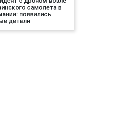
идент с дроном возле
аинского самолета в
мании: появились
ые детали