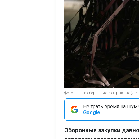
Фото: НДС в оборонных контрактах (Gett
Не трать время на шум!
Google
Оборонные закупки давн