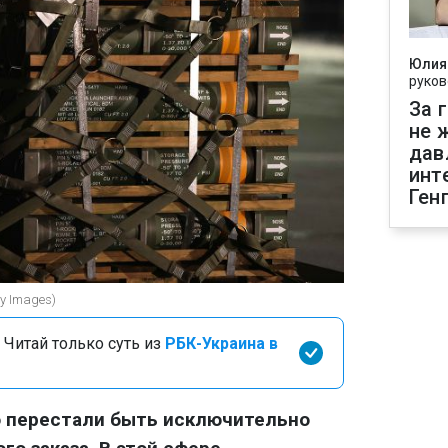
Юлия
руков
За 
не 
дав
инт
Ген
y Images)
 Читай только суть из
РБК-Украина в
о перестали быть исключительно