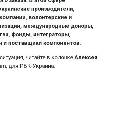
го заказа. В этой сфере
украинские производители,
-компании, волонтерские и
низации, международные доноры,
ва, фонды, интеграторы,
ы и поставщики компонентов.
 ситуация, читайте в колонке
Алексея
um, для РБК-Украина.