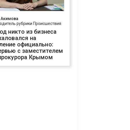
 Акимова
одитель рубрики Происшествия
год никто из бизнеса
жаловался на
ление официально:
ервью с заместителем
прокурора Крымом