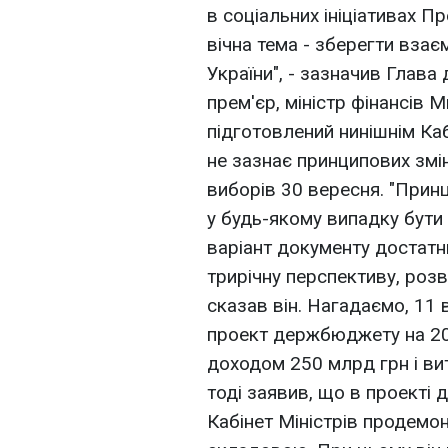
в соціальних ініціативах Пр
вічна тема - зберегти вза
України", - зазначив Глава
прем'єр, міністр фінансів 
підготовлений нинішнім К
не зазнає принципових змі
виборів 30 вересня. "Прин
у будь-якому випадку бути
варіант документу достатн
трирічну перспективу, розв
сказав він. Нагадаємо, 11 
проект держбюджету на 20
доходом 250 млрд грн і ви
тоді заявив, що в проекті
Кабінет Міністрів продемо