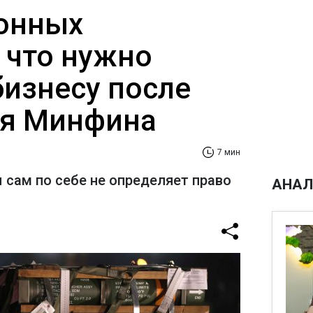
онных
 что нужно
бизнесу после
ия Минфина
7 мин
 сам по себе не определяет право
АНАЛ