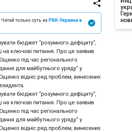
Инц
укр
Гер
нов
 Читай только суть из
РБК-Украина в
увати бюджет "розумного дефіциту",
і на ключові питання. Про це заявив
Ющенко під час регіонального
дання для майбутнього уряду" у
.Ющенко відніс ряд проблем, винесених
резидента.
увати бюджет "розумного дефіциту",
і на ключові питання. Про це заявив
Ющенко під час регіонального
дання для майбутнього уряду" у
.Ющенко відніс ряд проблем, винесених