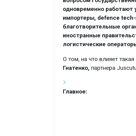
вопросом государственно
одновременно работают 
импортеры, defence tech
благотворительные орга
иностранные правительст
логистические оператор
О том, на что влияет такая
Гнатенко,
партнера Juscut
Главное: