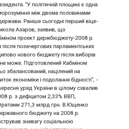
езидента. "У політичній площині є одна
єморозуміння між двома половинами
 держави. Раніше сьогодні перший віце-
Микола Азаров, заявив, що
абміном проект держбюджету-2008 р.
н після позачергових парламентських
ципово нового бюджету після виборів
 не може. Підготовлений Кабміном
ьо збалансований, націлений на
иток економіки і подолання бідності", -
вересня уряд України в цілому схвалив
08 р. з дефіцитом 2,33% ВВП,
тратами 271,3 млрд грн. В.Ющенко
 державного бюджету на 2008 р.
нстрував зневагу соціальною