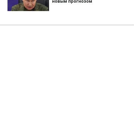
Главная
»
Аналитика
»
Статьи
А.Северін: Спостерігачі від
Європарламенту критично
оцінять вибори
17:09 20.09.2007 Чт
3 мин
RBC.UA
Не трать время на шум! Читай только суть из
РБК-Украина в Google
Спостерігачі від Європарламенту