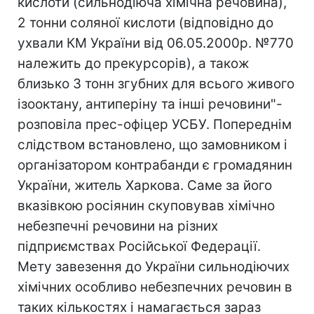
кислоти (сильнодіюча хімічна речовина),
2 тонни соляної кислоти (відповідно до
ухвали КМ України від 06.05.2000р. №770
належить до прекурсорів), а також
близько 3 тонн згубних для всього живого
ізооктану, антиперiну та іншi речовини"-
розповіла прес-офіцер УСБУ. Попереднім
слідством встановлено, що замовником і
організатором контрабанди є громадянин
України, житель Харкова. Саме за його
вказівкою росіянин скуповував хімічно
небезпечні речовини на різних
підприємствах Російської Федерації.
Мету завезення до України сильнодіючих
хімічних особливо небезпечних речовин в
таких кількостях і намагається зараз