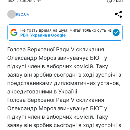
18:21 20.09.2007 Чт
2 мин
RBC.UA
Не трать время на шум! Читай только суть из
РБК-Украина в Google
Голова Верховної Ради V скликання
Олександр Мороз звинувачує БЮТ у
підкупі членів виборчих комісій. Таку
заяву він зробив сьогодні в ході зустрічі з
представниками дипломатичних установ,
акредитованими в Україні.
Голова Верховної Ради V скликання
Олександр Мороз звинувачує БЮТ у
підкупі членів виборчих комісій. Таку
заяву він зробив сьогодні в ході зустрічі з