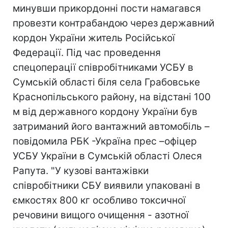
минувши прикордонні пости намагався
провезти контрабандою через державний
кордон України житель Російської
Федерації. Під час проведення
спецоперації співробітниками УСБУ в
Сумській області біля села Грабовське
Краснопiльського району, на відстані 100
м від державного кордону України був
затриманий його вантажний автомобіль –
повiдомила РБК -Україна прес –офіцер
УСБУ України в Сумській області Олеся
Рапута. "У кузові вантажівки
співробітники СБУ виявили упаковані в
ємкостях 800 кг особливо токсичної
речовини вищого очищення - азотної