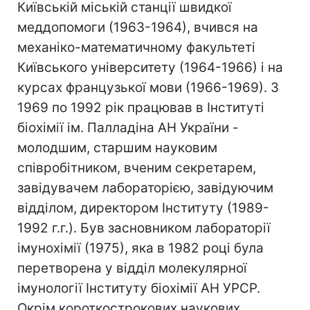
Київській міській станції швидкої
меддопомоги (1963-1964), вчився на
механіко-математичному факультеті
Київського університету (1964-1966) і на
курсах французької мови (1966-1969). З
1969 по 1992 рік працював в Інституті
біохімії ім. Палладіна АН України -
молодшим, старшим науковим
співробітником, вченим секретарем,
завідувачем лабораторією, завідуючим
відділом, директором Інституту (1989-
1992 г.г.). Був засновником лабораторії
імунохімії (1975), яка в 1982 році була
перетворена у відділ молекулярної
імунології Інституту біохімії АН УРСР.
Окрім короткострокових наукових