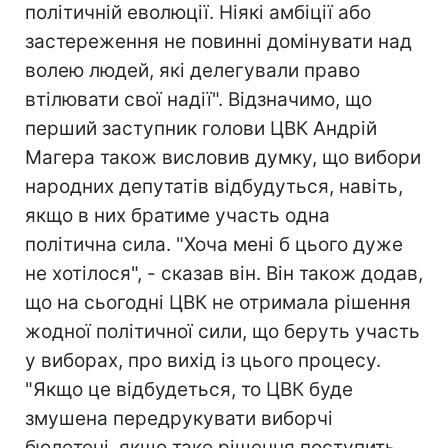
політичній еволюції. Ніякі амбіції або
застереження не повинні домінувати над
волею людей, які делегували право
втілювати свої надії". Відзначимо, що
перший заступник голови ЦВК Андрій
Магера також висловив думку, що вибори
народних депутатів відбудуться, навіть,
якщо в них братиме участь одна
політична сила. "Хоча мені б цього дуже
не хотілося", - сказав він. Він також додав,
що на сьогодні ЦВК не отримала рішення
жодної політичної сили, що беруть участь
у виборах, про вихід із цього процесу.
"Якщо це відбудеться, то ЦВК буде
змушена передрукувати виборчі
бюлетені, якщо таке рішення поступить