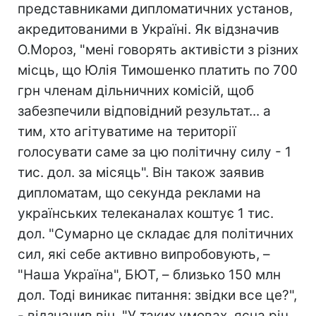
представниками дипломатичних установ,
акредитованими в Україні. Як відзначив
О.Мороз, "мені говорять активісти з різних
місць, що Юлія Тимошенко платить по 700
грн членам дільничних комісій, щоб
забезпечили відповідний результат... а
тим, хто агітуватиме на території
голосувати саме за цю політичну силу - 1
тис. дол. за місяць". Він також заявив
дипломатам, що секунда реклами на
українських телеканалах коштує 1 тис.
дол. "Сумарно це складає для політичних
сил, які себе активно випробовують, –
"Наша Україна", БЮТ, – близько 150 млн
дол. Тоді виникає питання: звідки все це?",
- відзначив він. "У таких умовах, ясна річ,