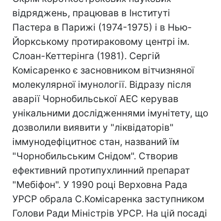
відряджень, працював в Інституті
Пастера в Парижі (1974-1975) і в Нью-
Йоркському протираковому центрі ім.
Слоан-Кеттерінга (1981). Сергій
Комісаренко є засновником вітчизняної
молекулярної імунології. Відразу після
аварії Чорнобильської АЕС керував
унікальними дослідженнями імунітету, що
дозволили виявити у "ліквідаторів"
іммунодефіцитноє стан, названий їм
"Чорнобильським Снідом". Створив
ефективний протипухлинний препарат
"Мебіфон". У 1990 році Верховна Рада
УРСР обрала С.Комісаренка заступником
Голови Ради Міністрів УРСР. На цій посаді