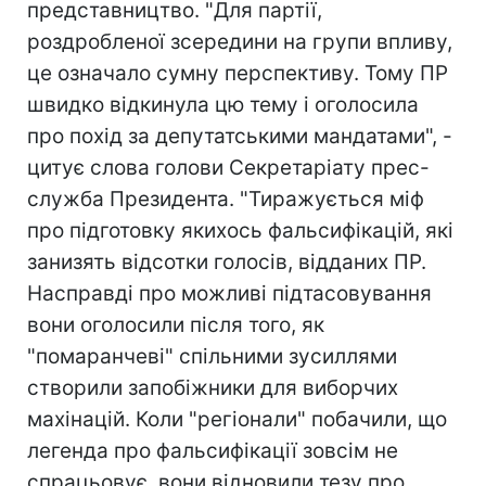
представництво. "Для партії,
роздробленої зсередини на групи впливу,
це означало сумну перспективу. Тому ПР
швидко відкинула цю тему і оголосила
про похід за депутатськими мандатами", -
цитує слова голови Секретаріату прес-
служба Президента. "Тиражується міф
про підготовку якихось фальсифікацій, які
занизять відсотки голосів, відданих ПР.
Насправді про можливі підтасовування
вони оголосили після того, як
"помаранчеві" спільними зусиллями
створили запобіжники для виборчих
махінацій. Коли "регіонали" побачили, що
легенда про фальсифікації зовсім не
спрацьовує, вони відновили тезу про