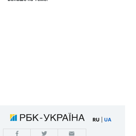
RU
|
UA