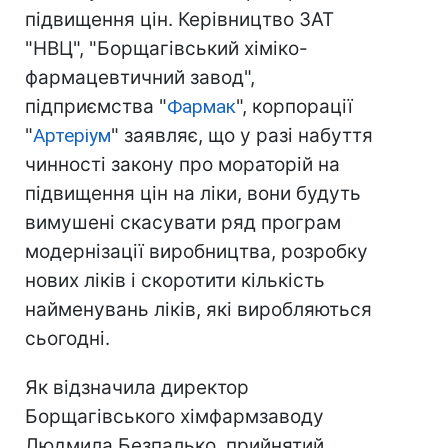
підвищення цін. Керівництво ЗАТ
"НВЦ", "Борщагівський хіміко-
фармацевтичний завод",
підприємства "
Фармак
", корпорації
"
Артеріум
" заявляє, що у разі набуття
чинності закону про мораторій на
підвищення цін на ліки, вони будуть
вимушені скасувати ряд програм
модернізації виробництва, розробку
нових ліків і скоротити кількість
найменувань ліків, які виробляються
сьогодні.
Як відзначила директор
Борщагівського хімфармзаводу
Людмила Безпалько, прийнятий