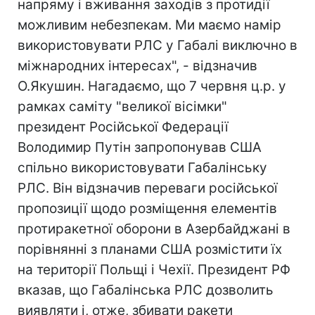
напряму і вживання заходів з протидії
можливим небезпекам. Ми маємо намір
використовувати РЛС у Габалі виключно в
міжнародних інтересах", - відзначив
О.Якушин. Нагадаємо, що 7 червня ц.р. у
рамках саміту "великої вісімки"
президент Російської Федерації
Володимир Путін запропонував США
спільно використовувати Габалінську
РЛС. Він відзначив переваги російської
пропозиції щодо розміщення елементів
протиракетної оборони в Азербайджані в
порівнянні з планами США розмістити їх
на території Польщі і Чехії. Президент РФ
вказав, що Габалінська РЛС дозволить
виявляти і, отже, збивати ракети