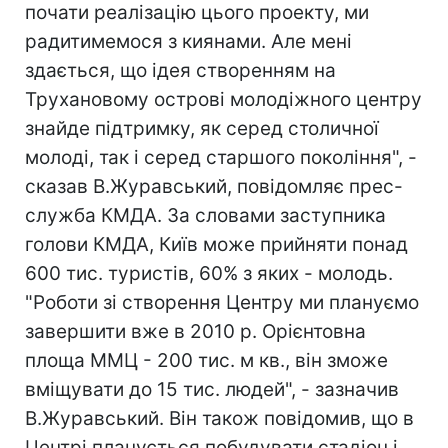
почати реалізацію цього проекту, ми
радитимемося з киянами. Але мені
здається, що ідея створенням на
Трухановому острові молодіжного центру
знайде підтримку, як серед столичної
молоді, так і серед старшого покоління", -
сказав В.Журавський, повідомляє прес-
служба КМДА. За словами заступника
голови КМДА, Київ може прийняти понад
600 тис. туристів, 60% з яких - молодь.
"Роботи зі створення Центру ми плануємо
завершити вже в 2010 р. Орієнтовна
площа ММЦ - 200 тис. м кв., він зможе
вміщувати до 15 тис. людей", - зазначив
В.Журавський. Він також повідомив, що в
Центрі планується побудувати стадіон і