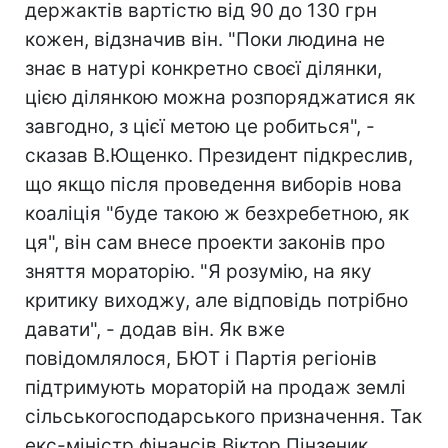
держактів вартістю від 90 до 130 грн
кожен, відзначив він. "Поки людина не
знає в натурі конкретно своєї ділянки,
цією ділянкою можна розпоряджатися як
завгодно, з цієї метою це робиться", -
сказав В.Ющенко. Президент підкреслив,
що якщо після проведення виборів нова
коаліція "буде такою ж безхребетною, як
ця", він сам внесе проекти законів про
зняття мораторію. "Я розумію, на яку
критику виходжу, але відповідь потрібно
давати", - додав він. Як вже
повідомлялося, БЮТ і Партія регіонів
підтримують мораторій на продаж землі
сільськогосподарського призначення. Так
екс-міністр фінансів Віктор Пінзеник