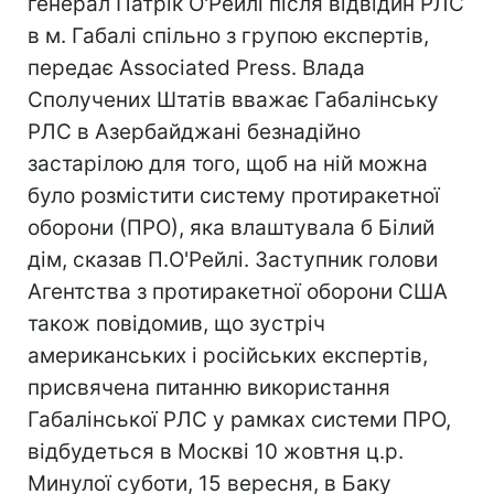
генерал Патрік О'Рейлі після відвідин РЛС
в м. Габалі спільно з групою експертів,
передає Associated Press. Влада
Сполучених Штатів вважає Габалінську
РЛС в Азербайджані безнадійно
застарілою для того, щоб на ній можна
було розмістити систему протиракетної
оборони (ПРО), яка влаштувала б Білий
дім, сказав П.О'Рейлі. Заступник голови
Агентства з протиракетної оборони США
також повідомив, що зустріч
американських і російських експертів,
присвячена питанню використання
Габалінської РЛС у рамках системи ПРО,
відбудеться в Москві 10 жовтня ц.р.
Минулої суботи, 15 вересня, в Баку