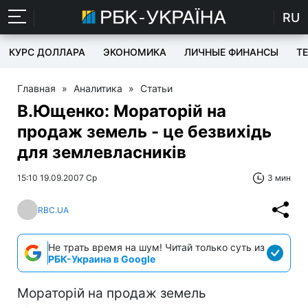
RU
КУРС ДОЛЛАРА
ЭКОНОМИКА
ЛИЧНЫЕ ФИНАНСЫ
T
Главная
»
Аналитика
»
Статьи
В.Ющенко: Мораторій на
продаж земель - це безвихідь
для землевласників
15:10 19.09.2007 Ср
3 мин
RBC.UA
Не трать время на шум! Читай только суть из
РБК-Украина в Google
Мораторій на продаж земель