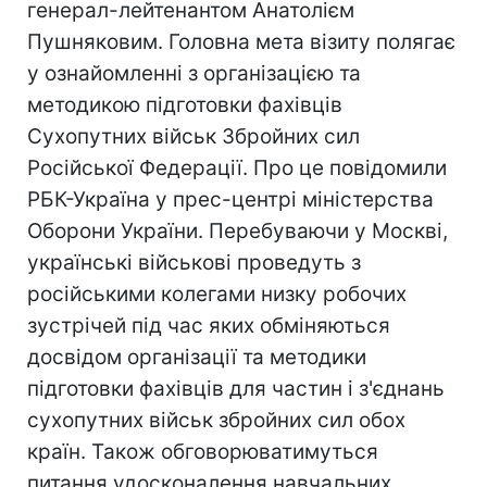
генерал-лейтенантом Анатолієм
Пушняковим. Головна мета візиту полягає
у ознайомленні з організацією та
методикою підготовки фахівців
Сухопутних військ Збройних сил
Російської Федерації. Про це повiдомили
РБК-Україна у прес-центрi мiнiстерства
Оборони України. Перебуваючи у Москві,
українські військові проведуть з
російськими колегами низку робочих
зустрічей під час яких обміняються
досвідом організації та методики
підготовки фахівців для частин і з'єднань
сухопутних військ збройних сил обох
країн. Також обговорюватимуться
питання удосконалення навчальних