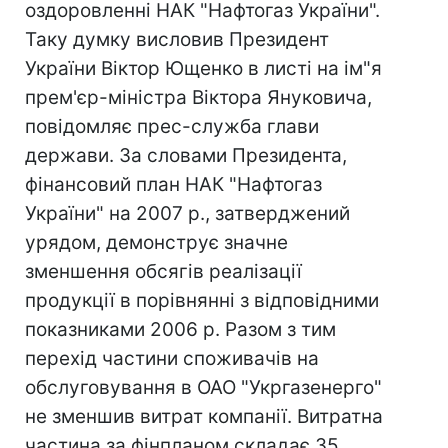
оздоровленні НАК "Нафтогаз України".
Таку думку висловив Президент
України Віктор Ющенко в листі на ім"я
прем'єр-міністра Віктора Януковича,
повідомляє прес-служба глави
держави. За словами Президента,
фінансовий план НАК "Нафтогаз
України" на 2007 р., затверджений
урядом, демонструє значне
зменшення обсягів реалізації
продукції в порівнянні з відповідними
показниками 2006 р. Разом з тим
перехід частини споживачів на
обслуговування в ОАО "Укргазенерго"
не зменшив витрат компанії. Витратна
частина за фінпланом складає 35