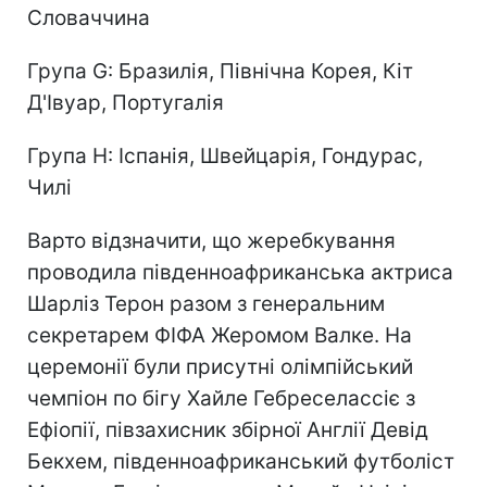
Словаччина
Група G: Бразилія, Північна Корея, Кіт
Д'Івуар, Португалія
Група H: Іспанія, Швейцарія, Гондурас,
Чилі
Варто відзначити, що жеребкування
проводила південноафриканська актриса
Шарліз Терон разом з генеральним
секретарем ФІФА Жеромом Валке. На
церемонії були присутні олімпійський
чемпіон по бігу Хайле Гебреселассіє з
Ефіопії, півзахисник збірної Англії Девід
Бекхем, південноафриканський футболіст