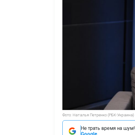
Фото: Наталья Петренко (РБК-Украина)
Не трать время на шум!
Google