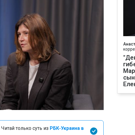
Анаст
корре
"Де
гиб
Мар
сын
Еле
 Читай только суть из
РБК-Украина в