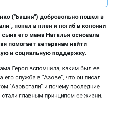
енко ("Башня") добровольно пошел в
али", попал в плен и погиб в колонии
и сына его мама Наталья основала
рая помогает ветеранам найти
ую и социальную поддержку.
ама Героя вспомнила, каким был ее
 его служба в "Азове", что он писал
гом "Азовстали" и почему последние
 стали главным принципом ее жизни.