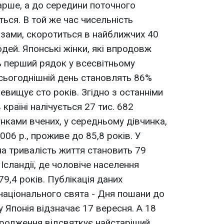
старше, а до середини поточного
їться. В той же час чисельність
нозами, скоротиться в найближчих 40
дей. Японські жінки, які впродовж
ь перший рядок у всесвітньому
 сьогоднішній день становлять 86%
ревищує сто років. Згідно з останніми
країні налічується 27 тис. 682
нками вчених, у середньому дівчинка,
006 р., проживе до 85,8 років. У
на тривалість життя становить 79
 Ісландії, де чоловіче населення
9,4 років. Публікація даних
національного свята - Дня пошани до
 Японія відзначає 17 вересня. А 18
ародження відсвяткує найстаріший