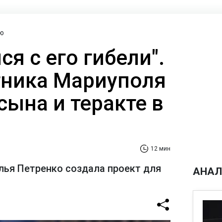
ю
ся с его гибели".
ника Мариуполя
сына и теракте в
12 мин
лья Петренко создала проект для
АНАЛ