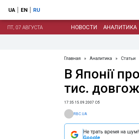
UA
EN
RU
НОВОСТИ
АНАЛИТИКА
ПТ, 07 АВГУСТА
Главная
»
Аналитика
»
Статьи
В Японії пр
тис. довгож
17:35 15.09.2007 Сб
RBC.UA
Не трать время на шум!
Google