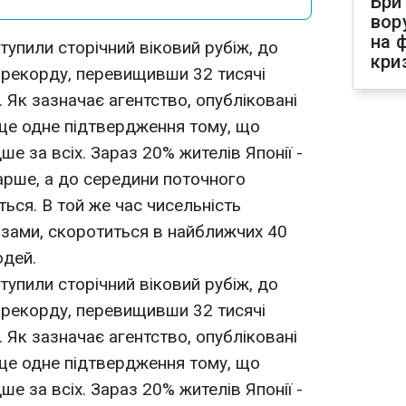
Бри
вор
на 
ступили сторічний віковий рубіж, до
кри
 рекорду, перевищивши 32 тисячі
 Як зазначає агентство, опубліковані
 ще одне підтвердження тому, що
ше за всіх. Зараз 20% жителів Японії -
старше, а до середини поточного
їться. В той же час чисельність
нозами, скоротиться в найближчих 40
юдей.
ступили сторічний віковий рубіж, до
 рекорду, перевищивши 32 тисячі
 Як зазначає агентство, опубліковані
 ще одне підтвердження тому, що
ше за всіх. Зараз 20% жителів Японії -