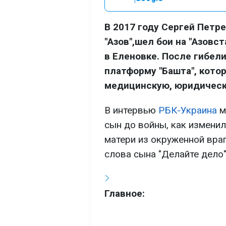
В 2017 году Сергей Петр
"Азов",шел бои на "Азовст
в Еленовке. После гибел
платформу "Башта", кото
медицинскую, юридическ
В интервью
РБК-Украина
м
сын до войны, как изменила
матери из окруженной вра
слова сына "Делайте дело"
Главное: