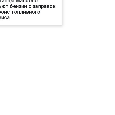
танцы массово
уют бензин с заправок
фоне топливного
зиса