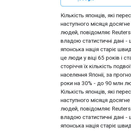
Кількість японців, які пере
наступного місяця досягне
людей, повідомляє Reuters.
владою статистичні дані -
японська нація старіє швид
це люди у віці 65 років і 
сторіччя їх кількість подво
населення Японії, за прог
роки на 30% - до 90 млн л
Кількість японців, які пере
наступного місяця досягне
людей, повідомляє Reuters.
владою статистичні дані -
японська нація старіє швид