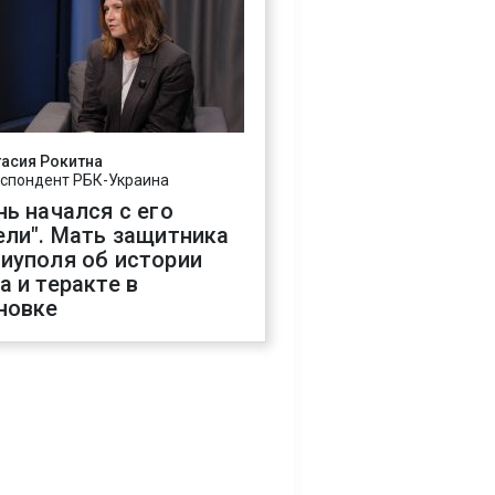
асия Рокитна
спондент РБК-Украина
нь начался с его
ели". Мать защитника
иуполя об истории
а и теракте в
новке