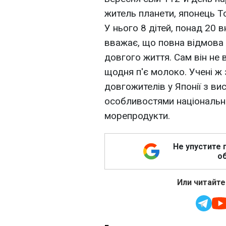
житель планети, японець Т
У нього 8 дітей, понад 20 в
вважає, що повна відмова
довгого життя. Сам він не в
щодня п'є молоко. Учені ж 
довгожителів у Японії з ви
особливостями національної 
морепродукти.
Не упустите 
об
Или читайте