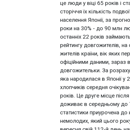
це люди у віці 65 років і 
сторіччя їх кількість подво
населення Японії, за прог
роки на 30% - до 90 млн лю
останніх 22 років займают
рейтингу довгожителів, на
жителів країни, вік яких пе
офіційними даними, зараз в 
довгожительки. За розраху
яка народилася в Японії у 2
хлопчиків середня очікува
років. Це друге місце після
доживає в середньому до 7
статистики приурочена до 
немолодих, який цього року
вересня свій 112-й день н