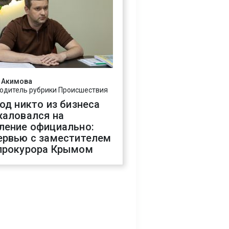
 Акимова
одитель рубрики Происшествия
год никто из бизнеса
жаловался на
ление официально:
ервью с заместителем
прокурора Крымом