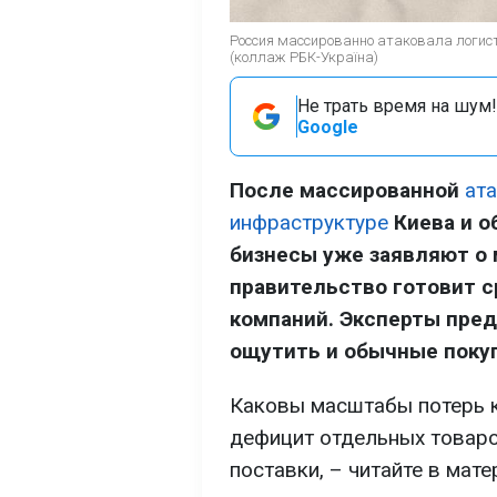
Россия массированно атаковала логис
(коллаж РБК-Україна)
Не трать время на шум!
Google
После массированной
ат
инфраструктуре
Киева и о
бизнесы уже заявляют о 
правительство готовит 
компаний. Эксперты пре
ощутить и обычные поку
Каковы масштабы потерь к
дефицит отдельных товаро
поставки, – читайте в мат