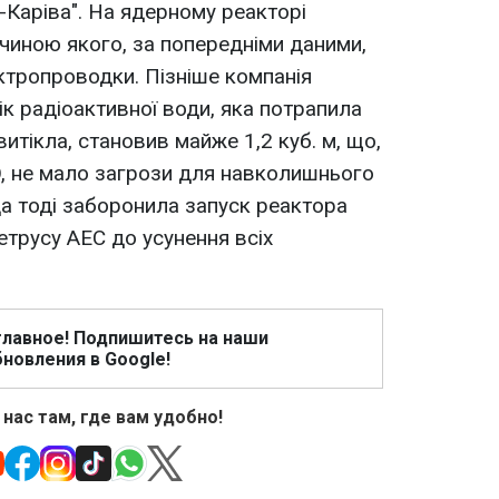
-Каріва". На ядерному реакторі
чиною якого, за попередніми даними,
ктропроводки. Пізніше компанія
к радіоактивної води, яка потрапила
витікла, становив майже 1,2 куб. м, що,
, не мало загрози для навколишнього
а тоді заборонила запуск реактора
етрусу АЕС до усунення всіх
главное! Подпишитесь на наши
новления в Google!
 нас там, где вам удобно!