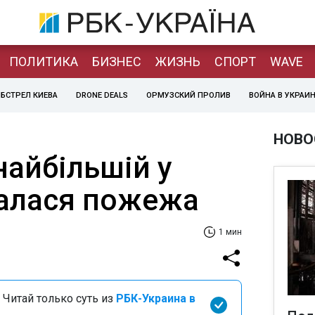
ПОЛИТИКА
БИЗНЕС
ЖИЗНЬ
СПОРТ
WAVE
БСТРЕЛ КИЕВА
DRONE DEALS
ОРМУЗСКИЙ ПРОЛИВ
ВОЙНА В УКРАИ
НОВО
 найбільшій у
талася пожежа
1 мин
 Читай только суть из
РБК-Украина в