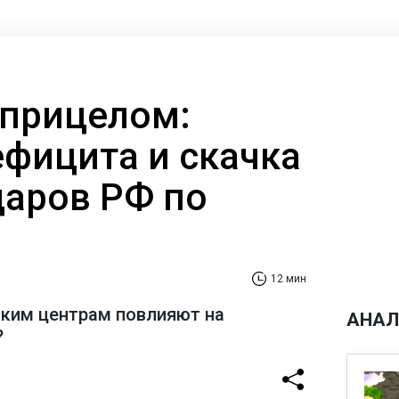
 прицелом:
ефицита и скачка
даров РФ по
12 мин
ским центрам повлияют на
АНАЛ
?