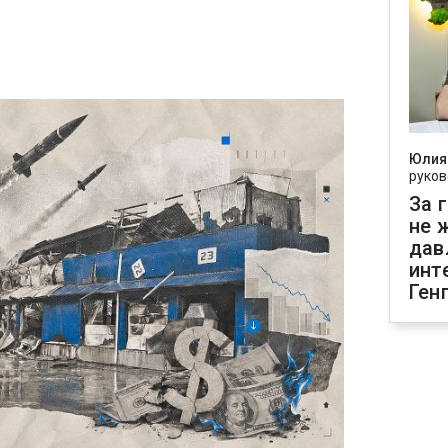
Юлия
руков
За 
не 
дав
инт
Ген