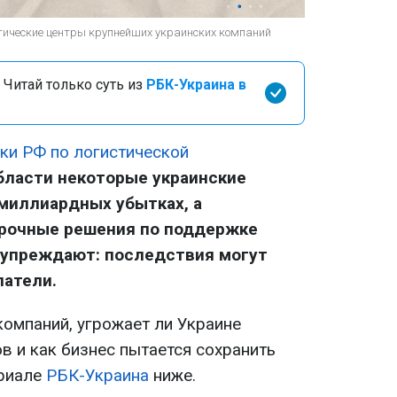
тические центры крупнейших украинских компаний
 Читай только суть из
РБК-Украина в
аки РФ по логистической
бласти некоторые украинские
миллиардных убытках, а
срочные решения по поддержке
дупреждают: последствия могут
патели.
омпаний, угрожает ли Украине
в и как бизнес пытается сохранить
ериале
РБК-Украина
ниже.