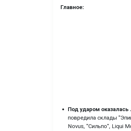
Главное:
Под ударом оказалась 
повредила склады ''Эпице
Novus, ''Сильпо'', Liqui 