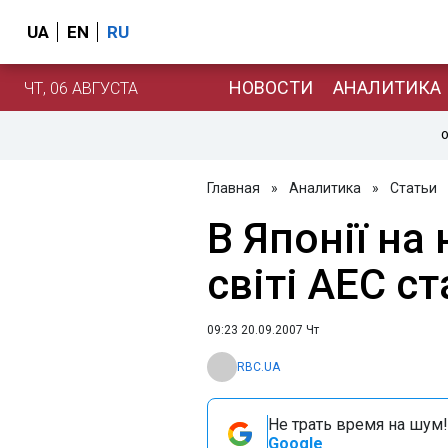
UA
EN
RU
НОВОСТИ
АНАЛИТИКА
ЧТ, 06 АВГУСТА
О
Главная
»
Аналитика
»
Статьи
В Японії на
світі АЕС с
09:23 20.09.2007 Чт
RBC.UA
Не трать время на шум!
Google