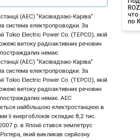
Под
ROZ
что
станції (АЕС) "Касівадзакі-Каріва"
по 
ла система електропроводки. За
 Tokio Electric Power Co. (TEPCO), якій
 пожежі витоку радіоактивних речовин
 постраждалих немає.
станції (АЕС) "Касівадзакі-Каріва"
ла система електропроводки. За
 Tokio Electric Power Co. (TEPCO), якій
 пожежі витоку радіоактивних речовин
 постраждалих немає. АЕС
ається найбільшою електростанцією в
еми її енергоблоків складає 8,2 тис.
007 р. в Японії стався землетрус
Ріхтера, який викликав серйозну