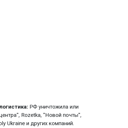
логистика:
РФ уничтожила или
нтра'', Rozetka, ''Новой почты'',
Moly Ukraine и других компаний.