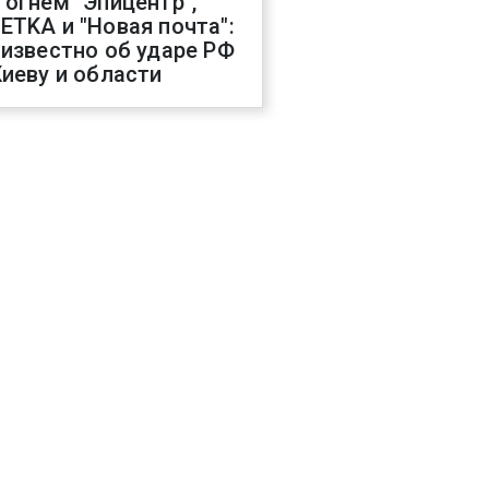
 огнем "Эпицентр",
ETKA и "Новая почта":
 известно об ударе РФ
Киеву и области