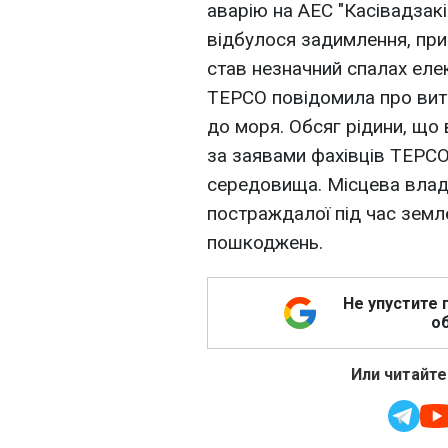
аварію на АЕС "Касівадзакі
відбулося задимлення, при
став незначний спалах еле
TEPCO повідомила про виті
до моря. Обсяг рідини, що 
за заявами фахівців TEPCO
середовища. Місцева влад
постраждалої під час земл
пошкоджень.
Не упустите 
об
Или читайте