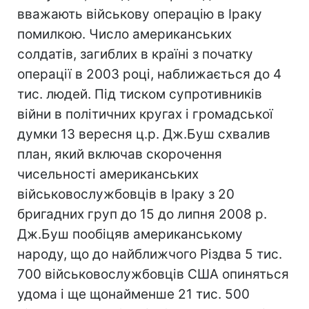
вважають військову операцію в Іраку
помилкою. Число американських
солдатів, загиблих в країні з початку
операції в 2003 році, наближається до 4
тис. людей. Під тиском супротивників
війни в політичних кругах і громадської
думки 13 вересня ц.р. Дж.Буш схвалив
план, який включав скорочення
чисельності американських
військовослужбовців в Іраку з 20
бригадних груп до 15 до липня 2008 р.
Дж.Буш пообіцяв американському
народу, що до найближчого Різдва 5 тис.
700 військовослужбовців США опиняться
удома і ще щонайменше 21 тис. 500