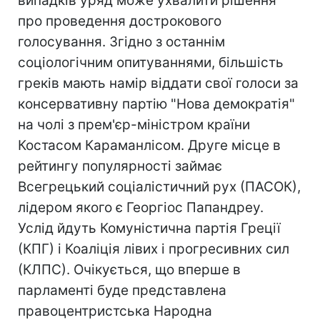
випадків уряд може ухвалити рішення
про проведення дострокового
голосування. Згідно з останнім
соціологічним опитуваннями, більшість
греків мають намір віддати свої голоси за
консервативну партію "Нова демократія"
на чолі з прем'єр-міністром країни
Костасом Караманлісом. Друге місце в
рейтингу популярності займає
Всегрецький соціалістичний рух (ПАСОК),
лідером якого є Георгіос Папандреу.
Услід йдуть Комуністична партія Греції
(КПГ) і Коаліція лівих і прогресивних сил
(КЛПС). Очікується, що вперше в
парламенті буде представлена
правоцентристська Народна