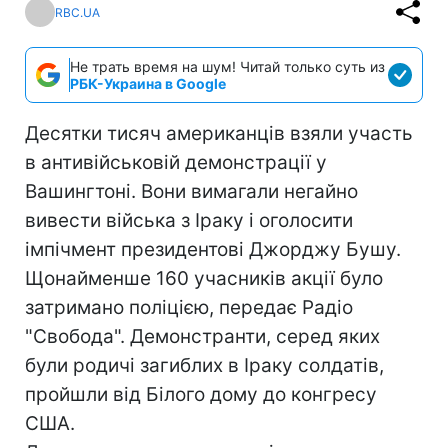
RBC.UA
Не трать время на шум! Читай только суть из
РБК-Украина в Google
Десятки тисяч американців взяли участь
в антивійськовій демонстрації у
Вашингтоні. Вони вимагали негайно
вивести війська з Іраку і оголосити
імпічмент президентові Джорджу Бушу.
Щонайменше 160 учасників акції було
затримано поліцією, передає Радіо
"Свобода". Демонстранти, серед яких
були родичі загиблих в Іраку солдатів,
пройшли від Білого дому до конгресу
США.