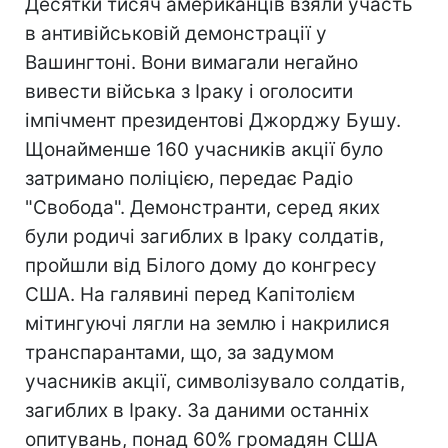
Десятки тисяч американців взяли участь
в антивійськовій демонстрації у
Вашингтоні. Вони вимагали негайно
вивести війська з Іраку і оголосити
імпічмент президентові Джорджу Бушу.
Щонайменше 160 учасників акції було
затримано поліцією, передає Радіо
"Свобода". Демонстранти, серед яких
були родичі загиблих в Іраку солдатів,
пройшли від Білого дому до конгресу
США. На галявині перед Капітолієм
мітингуючі лягли на землю і накрилися
транспарантами, що, за задумом
учасників акції, символізувало солдатів,
загиблих в Іраку. За даними останніх
опитувань, понад 60% громадян США