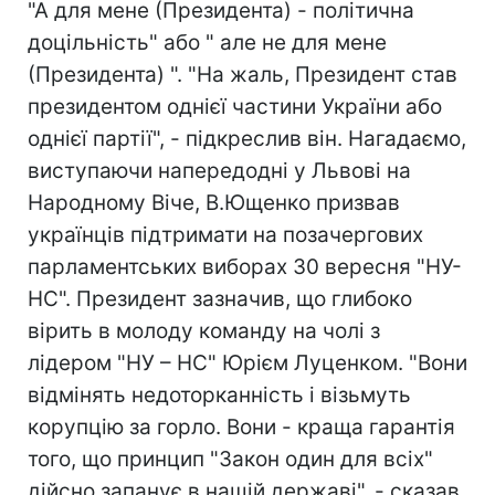
"А для мене (Президента) - політична
доцільність" або " але не для мене
(Президента) ". "На жаль, Президент став
президентом однієї частини України або
однієї партії", - підкреслив він. Нагадаємо,
виступаючи напередодні у Львові на
Народному Віче, В.Ющенко призвав
українців підтримати на позачергових
парламентських виборах 30 вересня "НУ-
НС". Президент зазначив, що глибоко
вірить в молоду команду на чолі з
лідером "НУ – НС" Юрієм Луценком. "Вони
відмінять недоторканність і візьмуть
корупцію за горло. Вони - краща гарантія
того, що принцип "Закон один для всіх"
дійсно запанує в нашій державі", - сказав