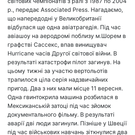
світових чемпіонатів з ралі з 1987 по 2004
р., передає Associated Press. Нагадаємо,
що напередодні у Великобританії
відбулася ще одна авіатрагедія. Під час
авіашоу на аеродромі поблизу м.Шорем в
графстві Сассекс, впав винищувач
Hurricane часів Другої світової війни. В
результаті катастрофи пілот загинув. На
цьому тижні за участю вертольотів
трапилося ціла серія надзвичайних
пригод. Два з них мали місце 11 вересня.
Одна гвинтокрила машина розбилася в
Мексиканській затоці під час зйомок
документального фільму. В результаті
аварії дві люди загинули. Пізніше у Швеції
під час військових навчань зіткнулися два