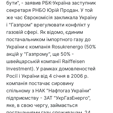
бути", - заявив РБК-Україна заступник
секретаря РНБО Юрій Продан. У той
же час Єврокомісія закликала Україну
і "Газпром" врегулювати конфлікт у
газовій сфері. Як відомо, єдиним
постачальником імпортного газу до
України є компанія Rosukrenergo (50%
акцій у "Газпрому", ще 50% -
швейцарській компанії Raiffeisen
Investment). У рамках домовленостей
Росії і України від 4 січня в 2006 р.
компанія постачає сировину
спільному з НАК "Нафтогаз України"
підприємству - ЗАТ "УкрГазЕнерго",
яке, в свою чергу, займається
постачаннями газу споживачам. 24