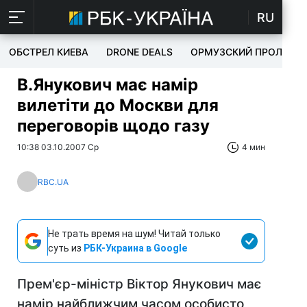
RU
ОБСТРЕЛ КИЕВА
DRONE DEALS
ОРМУЗСКИЙ ПРОЛИВ
В.Янукович має намір
вилетіти до Москви для
переговорів щодо газу
10:38 03.10.2007 Ср
4 мин
RBC.UA
Не трать время на шум! Читай только
суть из
РБК-Украина в Google
Прем'єр-міністр Віктор Янукович має
намір найближчим часом особисто