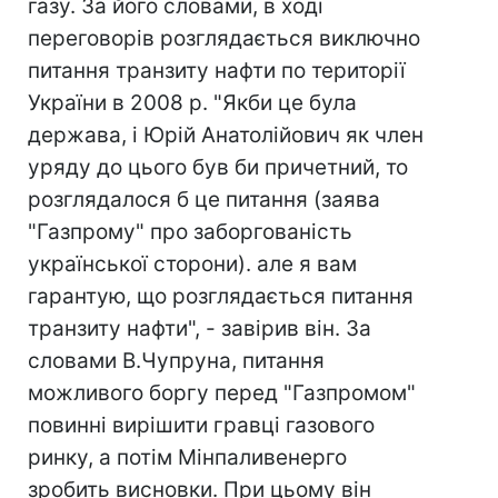
газу. За його словами, в ході
переговорів розглядається виключно
питання транзиту нафти по території
України в 2008 р. "Якби це була
держава, і Юрій Анатолійович як член
уряду до цього був би причетний, то
розглядалося б це питання (заява
"Газпрому" про заборгованість
української сторони). але я вам
гарантую, що розглядається питання
транзиту нафти", - завірив він. За
словами В.Чупруна, питання
можливого боргу перед "Газпромом"
повинні вирішити гравці газового
ринку, а потім Мінпаливенерго
зробить висновки. При цьому він