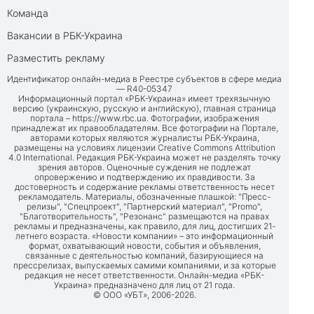
Команда
Вакансии в РБК-Украина
Разместить рекламу
Идентификатор онлайн-медиа в Реестре субъектов в сфере медиа
— R40-05347
Информационный портал «РБК-Украина» имеет трехязычную
версию (украинскую, русскую и английскую), главная страница
портала –
https://www.rbc.ua
. Фотографии, изображения
принадлежат их правообладателям. Все фотографии на Портале,
авторами которых являются журналисты РБК-Украина,
размещены на условиях лицензии Creative Commons Attribution
4.0 International. Редакция РБК-Украина может не разделять точку
зрения авторов. Оценочные суждения не подлежат
опровержению и подтверждению их правдивости. За
достоверность и содержание рекламы ответственность несет
рекламодатель. Материалы, обозначенные плашкой: "Пресс-
релизы", "Спецпроект", "Партнерский материал", "Promo",
"Благотворительность", "Резонанс" размещаются на правах
рекламы и предназначены, как правило, для лиц, достигших 21-
летнего возраста. «Новости компании» – это информационный
формат, охватывающий новости, события и объявления,
связанные с деятельностью компаний, базирующиеся на
прессрелизах, выпускаемых самими компаниями, и за которые
редакция не несет ответственности. Онлайн-медиа «РБК-
Украина» предназначено для лиц от 21 года.
© ООО «УБТ», 2006-2026.