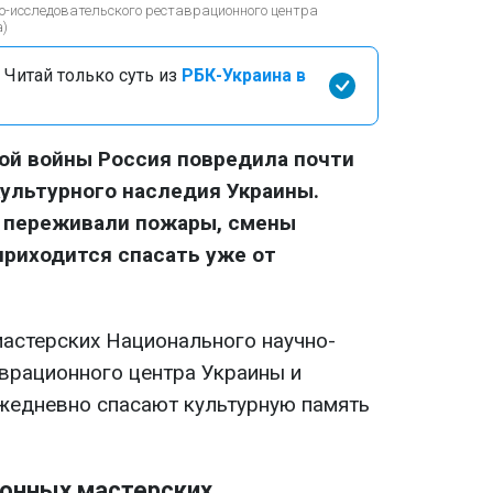
о-исследовательского реставрационного центра
а)
 Читай только суть из
РБК-Украина в
ой войны Россия повредила почти
ультурного наследия Украины.
а переживали пожары, смены
приходится спасать уже от
астерских Национального научно-
врационного центра Украины и
ежедневно спасают культурную память
ионных мастерских