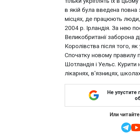
тільки укріплять їх в цьо
в якій була введена повна 
місцях, де працюють люди,
2004 р. Ірландія. За нею по
Великобританії заборона ді
Королівства після того, як 
Спочатку новому правилу пі
Шотландія і Уельс. Курити 
лікарнях, в'язницях, школах
Не упустите 
об
Или читайте