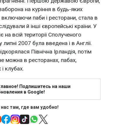
му прагненні. Першою державою Європи,
заборона на куріння в будь-яких
 включаючи паби і ресторани, стала в
слідували й інші європейські країни. У
є на всій території Сполученого
у липні 2007 була введена і в Англії.
дкорялася Північна Ірландія, потім
не можна в ресторанах, пабах,
 і клубах.
главное! Подпишитесь на наши
новления в Google!
 нас там, где вам удобно!