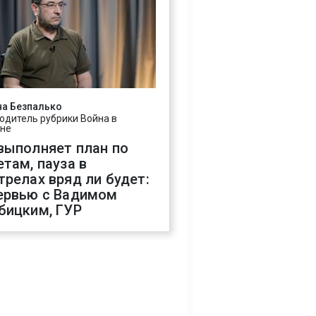
на Безпалько
одитель рубрики Война в
ине
выполняет план по
етам, пауза в
трелах вряд ли будет:
ервью с Вадимом
бицким, ГУР