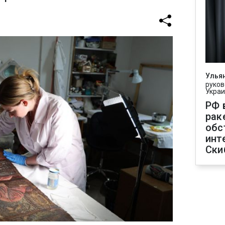
Улья
руков
Укра
РФ 
рак
обс
инт
Ски