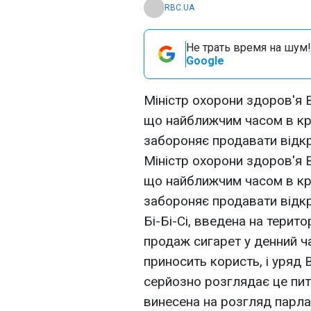
RBC.UA
Не трать время на шум!
Google
Міністр охорони здоров'я 
що найближчим часом в кра
забороняє продавати відкр
Міністр охорони здоров'я 
що найближчим часом в кра
забороняє продавати відкр
Бі-Бі-Сі, введена на терит
продаж сигарет у денний ч
приносить користь, і уряд 
серйозно розглядає це пит
винесена на розгляд парл