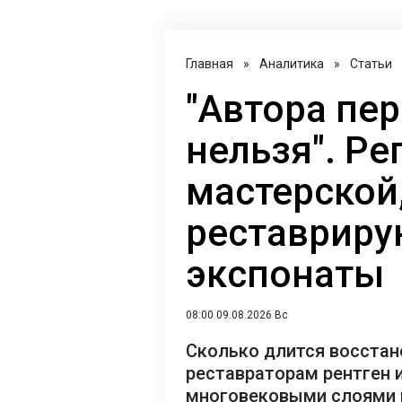
Главная
»
Аналитика
»
Статьи
"Автора пе
нельзя". Ре
мастерской,
реставриру
экспонаты
08:00 09.08.2026 Вс
Сколько длится восстан
реставраторам рентген 
многовековыми слоями 