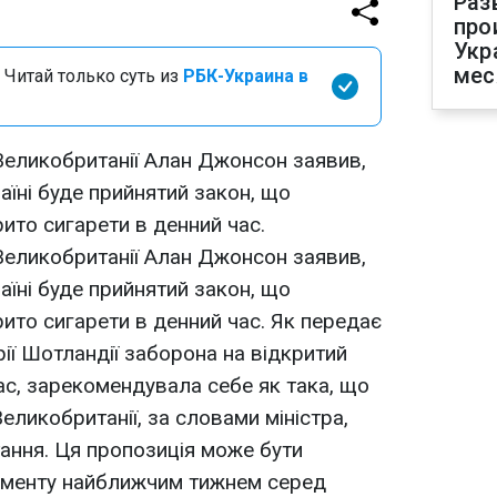
Раз
про
Укр
мес
 Читай только суть из
РБК-Украина в
Великобританії Алан Джонсон заявив,
їні буде прийнятий закон, що
ито сигарети в денний час.
Великобританії Алан Джонсон заявив,
їні буде прийнятий закон, що
ито сигарети в денний час. Як передає
орії Шотландії заборона на відкритий
ас, зарекомендувала себе як така, що
Великобританії, за словами міністра,
ання. Ця пропозиція може бути
аменту найближчим тижнем серед