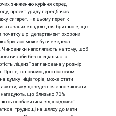
яючих зниженню куріння серед
ходу, проект уряду передбачає
ажу сигарет. На цьому перелік
риготованих владою для британців, що
а початку ц.р. департамент охорони
икобританії може бути введена
я. Чиновники наполягають на тому, щоб
юнові вироби без спеціального
тість ліцензії запланована у розмірі
л. Проте, головним достоїнством
а думку ініціаторів, може стати
 анкети, яку доведеться заповнювати
у, нагадують, що близько 70%
ажають позбавитися від шкідливої
даткові труднощі на шляху до мети