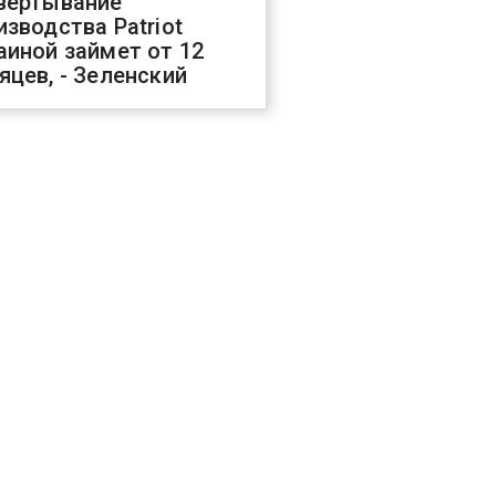
вертывание
изводства Patriot
аиной займет от 12
яцев, - Зеленский