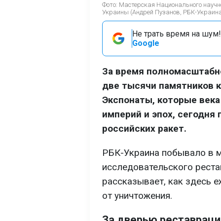
Фото: Мастерская Национального научн
Украины (Андрей Пузанов, РБК-Украин
Не трать время на шум!
Google
За время полномасштабн
две тысячи памятников к
Экспонаты, которые век
империй и эпох, сегодня 
российских ракет.
РБК-Украина побывало в м
исследовательского реста
рассказывает, как здесь 
от уничтожения.
За дверью реставрац