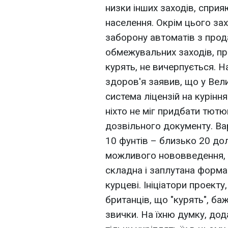
низки інших заходів, спри
населення. Окрім цього за
заборону автоматів з прод
обмежувальних заходів, п
курять, не вичерпується. Н
здоров'я заявив, що у Вел
система ліцензій на курінн
ніхто не міг придбати тют
дозвільного документу. Вар
10 фунтів – близько 20 до
можливого нововведення, н
складна і заплутана форма
курцеві. Ініціатори проект
британців, що "курять", б
звички. На їхню думку, до