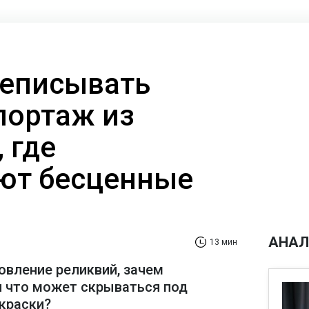
реписывать
портаж из
 где
ют бесценные
АНАЛ
13 мин
овление реликвий, зачем
и что может скрываться под
краски?