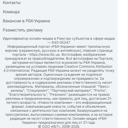
Контакты
Команда
Вакансии в РБК-Украина
Разместить рекламу
Идентификатор онлайн-медиа в Реестре субъектов в сфере медиа
— R40-05347
Информационный портал «РБК-Украина» имеет трехязычную
версию (украинскую, русскую и английскую), главная страница
портала –
https://www.rbc.ua
. Фотографии, изображения
принадлежат их правообладателям. Все фотографии на Портале,
авторами которых являются журналисты РБК-Украина,
размещены на условиях лицензии Creative Commons Attribution
4.0 International. Редакция РБК-Украина может не разделять точку
зрения авторов. Оценочные суждения не подлежат
опровержению и подтверждению их правдивости. За
достоверность и содержание рекламы ответственность несет
рекламодатель. Материалы, обозначенные плашкой: "Пресс-
релизы", "Спецпроект", "Партнерский материал", "Promo",
"Благотворительность", "Резонанс" размещаются на правах
рекламы и предназначены, как правило, для лиц, достигших 21-
летнего возраста. «Новости компании» – это информационный
формат, охватывающий новости, события и объявления,
связанные с деятельностью компаний, базирующиеся на
прессрелизах, выпускаемых самими компаниями, и за которые
редакция не несет ответственности. Онлайн-медиа «РБК-
Украина» предназначено для лиц от 21 года.
© ООО «УБТ», 2006-2026.