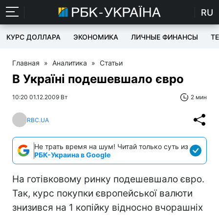
RU
КУРС ДОЛЛАРА
ЭКОНОМИКА
ЛИЧНЫЕ ФИНАНСЫ
T
Главная
»
Аналитика
»
Статьи
В Україні подешевшало євро
10:20 01.12.2009 Вт
2 мин
RBC.UA
Не трать время на шум! Читай только суть из
РБК-Украина в Google
На готівковому ринку подешевшало євро.
Так, курс покупки європейської валюти
знизився на 1 копійку відносно вчорашніх