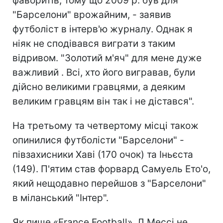
фаворитів, тому що 2009 р. був для
"Барселони" врожайним, - заявив
футболіст в інтерв'ю журналу. Однак я
ніяк не сподівався виграти з таким
відривом. "Золотий м'яч" для мене дуже
важливий . Всі, хто його вигравав, були
дійсно великими гравцями, а деяким
великим гравцям він так і не дістався".
На третьому та четвертому місці також
опинилися футболісти "Барселони" -
півзахисники Хаві (170 очок) та Іньєста
(149). П'ятим став форвард Самуель Ето'о,
який нещодавно перейшов з "Барселони"
в міланський "Інтер".
Як пише «France Football», Л.Мессі не