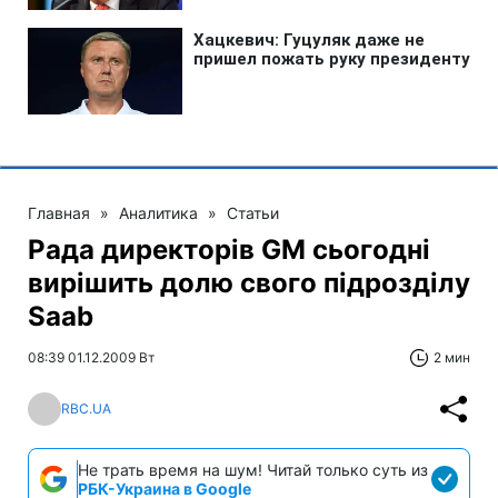
Главная
»
Аналитика
»
Статьи
Рада директорів GM сьогодні
вирішить долю свого підрозділу
Saab
08:39 01.12.2009 Вт
2 мин
RBC.UA
Не трать время на шум! Читай только суть из
РБК-Украина в Google