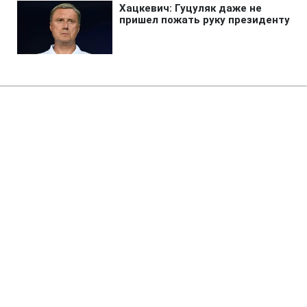
Главная
»
Аналитика
»
Статьи
Військові кораблі Ірану
затримали яхту з англійцями
08:31 01.12.2009 Вт
1 мин
RBC.UA
Не трать время на шум! Читай только суть из
РБК-Украина в Google
Військові кораблі Ірану затримали