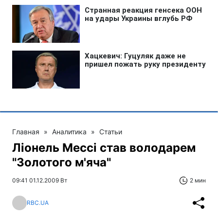
Главная
»
Аналитика
»
Статьи
Ліонель Мессі став володарем
"Золотого м'яча"
09:41 01.12.2009 Вт
2 мин
RBC.UA