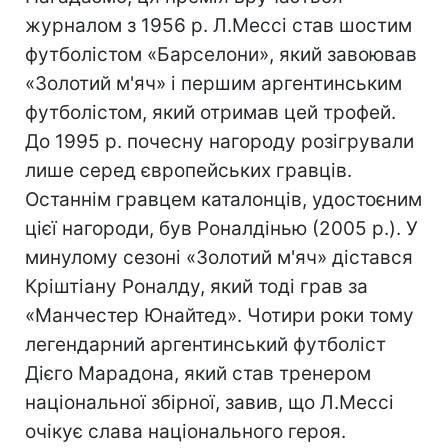
журналом з 1956 р. Л.Мессі став шостим
футболістом «Барселони», який завоював
«Золотий м'яч» і першим аргентинським
футболістом, який отримав цей трофей.
До 1995 р. почесну нагороду розігрували
лише серед європейських гравців.
Останнім гравцем каталонців, удостоєним
цієї нагороди, був Роналдінью (2005 р.). У
минулому сезоні «Золотий м'яч» дістався
Кріштіану Роналду, який тоді грав за
«Манчестер Юнайтед». Чотири роки тому
легендарний аргентинський футболіст
Дієго Марадона, який став тренером
національної збірної, завив, що Л.Мессі
очікує слава національного героя.