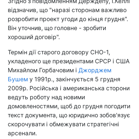
Згідно з повідомленням Держдепу, І.Келлі
відзначив, що "наразі сторонам важливо
розробити проект угоди до кінця грудня".
Він уточнив, що головне - зробити
хороший договір".
Термін дії старого договору СНО-1,
укладеного ще президентами СРСР і США
Михайлом Горбачовим і
Джорджем
Бушем
у 1991р., закінчується 5 грудня
2009р. Російська і американська сторони
ведуть роботу над новими
домовленостями, щоб до грудня погодити
текст документа, що юридично зобов'язує
скорочувати і обмежувати стратегічні
арсенали.