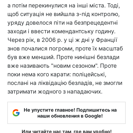
а потім перекинулися на інші міста. Тоді,
щоб ситуація не вийшла з-під контролю,
уряду довелося піти на безпрецедентні
заходи і ввести комендантську годину.
Через рік, в 2006 р. у ці ж дні у Франції
знов почалися погроми, проте їх масштаб
був вже менший. Проте нинішні безлади
вже називають "новим сезоном". Проте
поки нема кого карати: поліцейські,
послані на ліквідацію безладів, не змогли
затримати жодного з нападаючих.
Не упустите главное! Подпишитесь на
наши обновления в Google!
Или читайте нас там, где вам удобно!