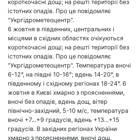
короткочасні дощі; на решті території без
істотних опадів. Про це повідомляє
"Укргідрометеоцентр".
6 жовтня в південних, центральних і
місцями в східних областях очікуються
короткочасні дощі; на решті території без
істотних опадів. Про це повідомляє
"Укргідрометеоцентр". Температура вночі
6-12°, на півдні 10-16°; вдень 14-20°, в
південному і східному регіонах 18-24°. 6
жовтня в Києві хмарно з проясненнями,
вночі без опадів, вдень дощ, вітер
північно-західний, 5-10 м/с, температура
вночі +7...+9 градусів, вдень +13...+15
градусів. В західних регіонах України
хмарно з проясненнями, вночі дощ,