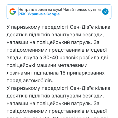
Не трать время на шум! Читай только суть из
РБК-Украина в Google
У паризькому передмісті Сен-Діз"є кілька
десятків підлітків влаштували безлади,
напавши на поліцейський патруль. За
повідомленнями представників місцевої
влади, група з 30-40 чоловік розбила дві
поліцейські машини металевими
лозинами і підпалила 16 припаркованих
поряд автомобілів.
У паризькому передмісті Сен-Діз"є кілька
десятків підлітків влаштували безлади,
напавши на поліцейський патруль. За
повідомленнями представників місцевої