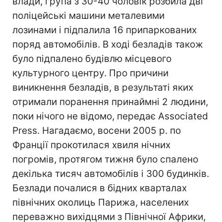
влади, група з 30-40 чоловік розбила дві
поліцейські машини металевими
лозинами і підпалила 16 припаркованих
поряд автомобілів. В ході безладів також
було підпалено будівлю місцевого
культурного центру. Про причини
виникнення безладів, в результаті яких
отримали поранення принаймні 2 людини,
поки нічого не відомо, передає Associated
Press. Нагадаємо, восени 2005 р. по
Франції прокотилася хвиля нічних
погромів, протягом тижня було спалено
декілька тисяч автомобілів і 300 будинків.
Безлади почалися в бідних кварталах
північних околиць Парижа, населених
переважно вихідцями з Північної Африки,